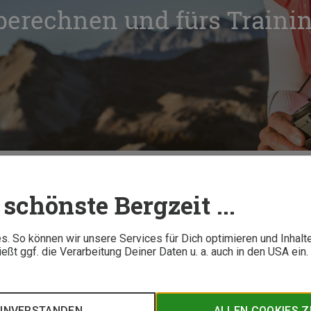
erechnen und fürs Trainin
imalpuls berechnen und fürs Training sinnvoll nutzen
schönste Bergzeit ...
9 M
. So können wir unsere Services für Dich optimieren und Inhalt
ßt ggf. die Verarbeitung Deiner Daten u. a. auch in den USA ein
 sagt er aus? Wie lässt sich der Maximalpuls per Formel bere
d was bringt er konkret für mein Training? Diese und weitere Fr
EINVERSTANDEN
ALLEN COOKIES 