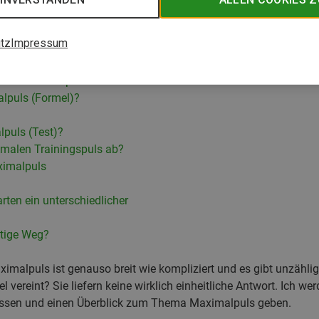
tz
Impressum
 den Maximalpuls?
alpuls (Formel)?
puls (Test)?
imalen Trainingspuls ab?
aximalpuls
arten ein unterschiedlicher
htige Weg?
alpuls ist genauso breit wie kompliziert und es gibt unzählige 
l vereint? Sie liefern keine wirklich einheitliche Antwort. Ich w
ssen und einen Überblick zum Thema Maximalpuls geben.