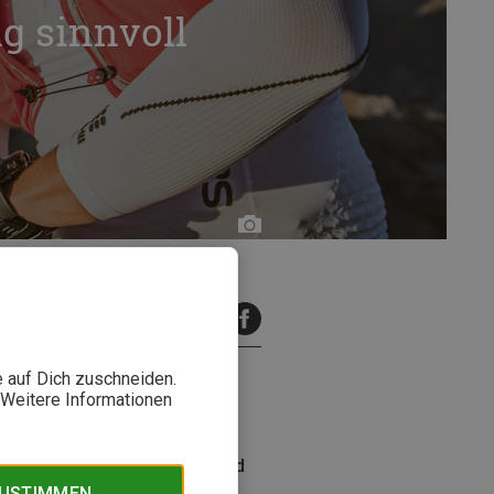
g sinnvoll
Bergzeit
inuten Lesezeit
e auf Dich zuschneiden.
. Weitere Informationen
chnen und wie kann ich einen
agen klärt unser Trainings- und
ZUSTIMMEN