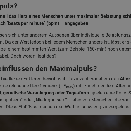
puls?
hnell das Herz eines Menschen unter maximaler Belastung schl
sch `beats per minute´ (bpm) – angegeben.
n sich unter anderem Aussagen über individuelle Belastungsz
en. Da der Wert jedoch bei jedem Menschen anders ist, lässt er si
i einem bestimmten Wert (zum Beispiel 160/min) noch unterha
rabel. Doch woran liegt das?
einflussen den Maximalpuls?
hiedlichen Faktoren beeinflusst. Dazu zählt vor allem das
Alter
u erreichende Herzfrequenz (HF
) mit zunehmendem Alter na
max
d
,
genetische Veranlagung oder Tagesform
spielen eine Rolle. 
hpulsern“ oder „Niedrigpulsern“ – also von Menschen, die von 
en. Diese Einflüsse machen den Wert so schwierig zu vergleiche