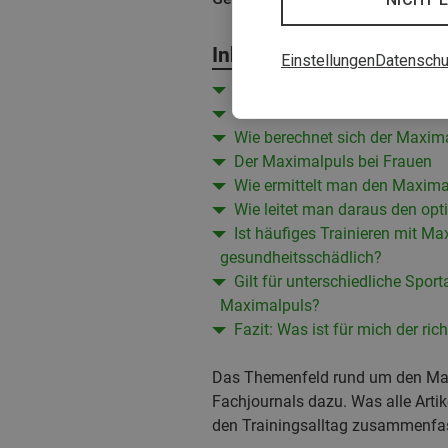
Inhalt
Einstellungen
Datenschu
Was ist der Maximalpuls?
Welche Faktoren beeinflussen
Wie berechnet sich der Maxim
Der Maximalpuls bei Frauen
Wie ermittelt man den Maximal
Wie leitet man daraus den opt
Ist häufiges Trainieren mit M
gesundheitsschädlich?
Gilt für unterschiedliche Sport
Maximalpuls?
Fazit: Was ist für mich der ric
Das Themenfeld rund um den Maxim
Fachjournals dazu. Was alle Artike
den Trainingsalltag zusammenfa