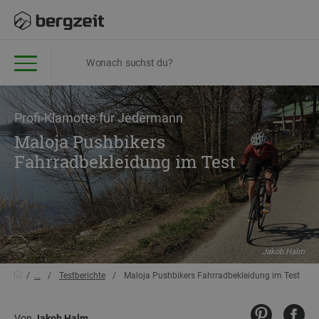
Profi-Klamotte für Jedermann
Maloja Pushbikers
Fahrradbekleidung im Test
Jakob Halm
...
Testberichte
Maloja Pushbikers Fahrradbekleidung im Test
Von
Jakob Halm