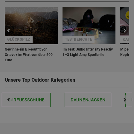
GLÜCKSPILZ
TESTBERICHTE
KAUF
Gewinne ein Bikeoutfit von
Im Test: Julbo Intensity Reactiv
Mips-Te
Ortovox im Wert von über 500
1–3 Light Amp Sportbrille
Kopfschu
Euro
Unsere Top Outdoor Kategorien
BARFUSSSCHUHE
DAUNENJACKEN