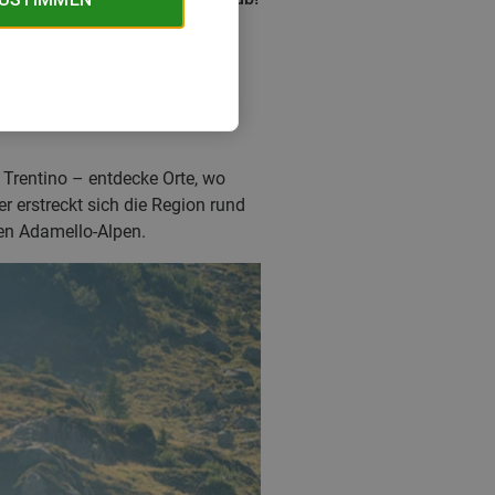
 Trentino – entdecke Orte, wo
r erstreckt sich die Region rund
en Adamello-Alpen.