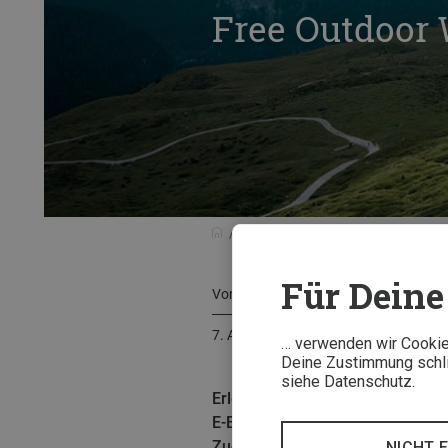
Free Outdoor
Anzeige
Free Outdoor Weeks in M
Für Deine 
Von
Bergzeit Team
7. August 2024
… verwenden wir Cookies
Deine Zustimmung schlie
siehe Datenschutz.
Erlebe die „Free Outdoor Weeks“
E-Bike-Touren, Canyoning, Klette
Zugang zu unvergesslichen Erleb
NICHT 