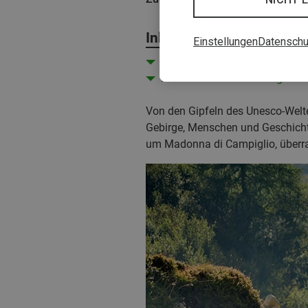
Inhalt
Einstellungen
Datenschu
Entdecke das Trentino rund 
Free Outdoor Weeks: Angebots
Von den Gipfeln des Unesco-Welter
Gebirge, Menschen und Geschichten
um Madonna di Campiglio, überra