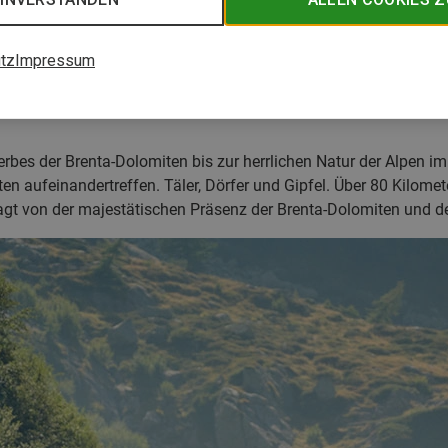
tz
Impressum
um Madonna di Campiglio
-Wochen für Aktivurlauber
bes der Brenta-Dolomiten bis zur herrlichen Natur der Alpen im
 aufeinandertreffen. Täler, Dörfer und Gipfel. Über 80 Kilomete
gt von der majestätischen Präsenz der Brenta-Dolomiten und d