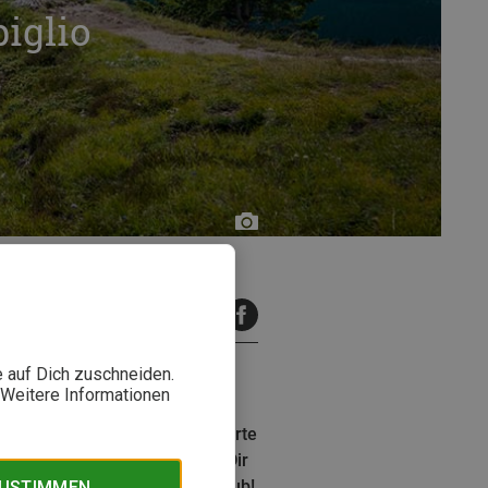
iglio
@campigliodolomiti
inuten Lesezeit
e auf Dich zuschneiden.
. Weitere Informationen
klusive Aktivitäten wie geführte
Meet Guest Card“ sicherst Du Dir
e jetzt Deinen Abenteuerurlaub!
ZUSTIMMEN