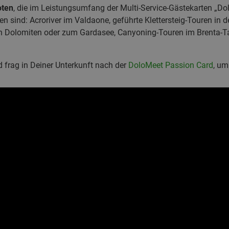
oten
, die im Leistungsumfang der Multi-Service-Gästekarten „D
en sind: Acroriver im Valdaone, geführte Klettersteig-Touren in 
en Dolomiten oder zum Gardasee, Canyoning-Touren im Brenta-T
 frag in Deiner Unterkunft nach der
DoloMeet Passion Card
, um