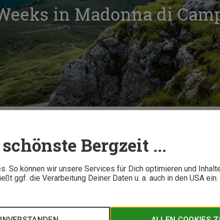
 Weeks in Madonna di Camp
adonna di Campiglio
schönste Bergzeit ...
3 M
. So können wir unsere Services für Dich optimieren und Inhalt
ßt ggf. die Verarbeitung Deiner Daten u. a. auch in den USA ein
 vom 7. bis 22. September in Madonna di Campiglio! Genieße ex
rsteige und einen Aperitif bei Sonnenuntergang. Mit der „Dolo
nissen in den Brenta-Dolomiten und den Adamello-Alpen. Buch
EINVERSTANDEN
ALLEN COOKIES 