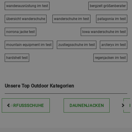
wanderausrüstung im test
bergzeit größenberater
übersicht wanderschuhe
wanderschuhe im test
patagonia im test
norrona jacke test
lowa wanderschuhe im test
mountain equipment im test
zustiegsschuhe im test
arcteryx im test
hardshell test
regenjacken im test
Unsere Top Outdoor Kategorien
BARFUSSSCHUHE
DAUNENJACKEN