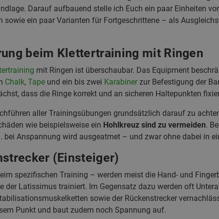
dlage. Darauf aufbauend stelle ich Euch ein paar Einheiten vor, 
n sowie ein paar Varianten für Fortgeschrittene – als Ausgleich
rung beim Klettertraining mit Ringen
ertraining
mit Ringen ist überschaubar. Das Equipment beschrän
en
Chalk
,
Tape
und ein bis zwei
Karabiner
zur Befestigung der Ba
chst, dass die Ringe korrekt und an sicheren Haltepunkten fixier
urchführen aller Trainingsübungen grundsätzlich darauf zu achte
chäden wie beispielsweise ein
Hohlkreuz sind zu vermeiden
. B
h. bei Anspannung wird ausgeatmet – und zwar ohne dabei in ei
strecker (Einsteiger)
beim spezifischen Training – werden meist die Hand- und Fingerb
 der Latissimus trainiert. Im Gegensatz dazu werden oft Untera
tabilisationsmuskelketten sowie der Rückenstrecker vernachläs
iesem Punkt und baut zudem noch Spannung auf.