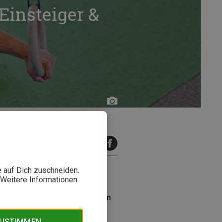
Einsteiger &
Hannes
Huch/Café
Kraft
inuten Lesezeit
e auf Dich zuschneiden.
. Weitere Informationen
hristoph Hanke, Kletterathlet im
ZUSTIMMEN