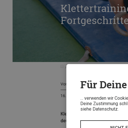
Klettertraini
Fortgeschritt
Beratung
Sportarten-Tipps
Kle
Für Deine 
Von
Chris Hanke
16. September 2019
… verwenden wir Cookies
Deine Zustimmung schlie
siehe Datenschutz.
Klettertraining mit Ringen ist in
deutschen Nationalkader Lead, st
NICHT 