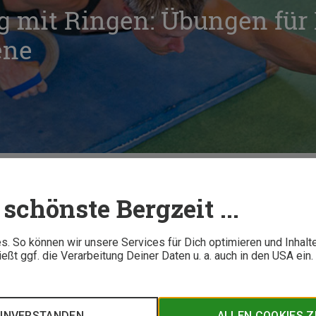
ng mit Ringen: Übungen für 
ene
ttertraining mit Ringen: Übungen für Einsteiger & Fortgeschrittene
schönste Bergzeit ...
10 M
. So können wir unsere Services für Dich optimieren und Inhalt
ßt ggf. die Verarbeitung Deiner Daten u. a. auch in den USA ein
tensiver, effizienter und gezielter als manch anderes Training. C
ellt Grundübungen mit Ringen aus seinem Klettertraining vor.
EINVERSTANDEN
ALLEN COOKIES 