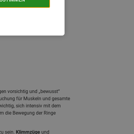
gen vorsichtig und „bewusst“
pruchung für Muskeln und gesamte
ichtig, sich intensiv mit dem
um die Bewegung der Ringe
zu sein.
Klimmzüge
und