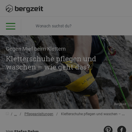
Gegen Mief beim Klettern
Kletterschuhe pflegen und
waschen – wie geht das?
Bergzeit
...
Pflegeanleitungen
Kletterschuhe pflegen und waschen – wie geht das?
Von
Stefan Rehm