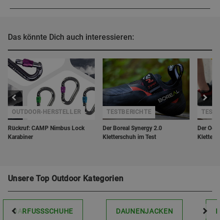
Das könnte Dich auch interessieren:
OUTDOOR-HERSTELLER
TESTBERICHTE
TEST
Rückruf: CAMP Nimbus Lock
Der Boreal Synergy 2.0
Der Ocu
Karabiner
Kletterschuh im Test
Kletters
Unsere Top Outdoor Kategorien
BARFUSSSCHUHE
DAUNENJACKEN