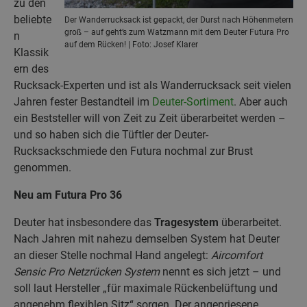
zu den
beliebte
Der Wanderrucksack ist gepackt, der Durst nach Höhenmetern
groß – auf geht’s zum Watzmann mit dem Deuter Futura Pro
n
auf dem Rücken! | Foto: Josef Klarer
Klassik
ern des
Rucksack-Experten und ist als Wanderrucksack seit vielen
Jahren fester Bestandteil im
Deuter-Sortiment
. Aber auch
ein Beststeller will von Zeit zu Zeit überarbeitet werden –
und so haben sich die Tüftler der Deuter-
Rucksackschmiede den Futura nochmal zur Brust
genommen.
Neu am Futura Pro 36
Deuter hat insbesondere das
Tragesystem
überarbeitet.
Nach Jahren mit nahezu demselben System hat Deuter
an dieser Stelle nochmal Hand angelegt:
Aircomfort
Sensic Pro Netzrücken System
nennt es sich jetzt – und
soll laut Hersteller „für maximale Rückenbelüftung und
angenehm flexiblen Sitz“ sorgen. Der angepriesene