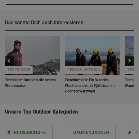
Das könnte Dich auch interessieren:
TESTSIEGER
FRISCHLUFTKICK
TESTS
Testsieger: Das sind die besten
Frischluftkick: Ein Wander-
Testsieg
Windbreaker
Wochenende mit Fjällräven im
Wander
Hochschwarzwald
Unsere Top Outdoor Kategorien
BARFUSSSCHUHE
DAUNENJACKEN