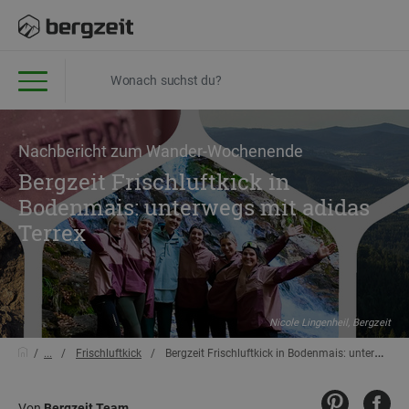
Nachbericht zum Wander-Wochenende
Bergzeit Frischluftkick in
Bodenmais: unterwegs mit adidas
Terrex
Nicole Lingenheil, Bergzeit
...
Frischluftkick
Bergzeit Frischluftkick in Bodenmais: unterwegs mit adidas Terrex
Von
Bergzeit Team