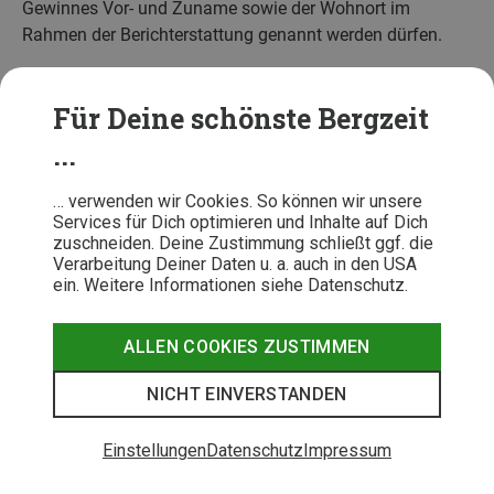
Gewinnes Vor- und Zuname sowie der Wohnort im
Rahmen der Berichterstattung genannt werden dürfen.
Fragen, Kommentare oder Anregungen richten Sie bitte
über
ichbinderheld@bergzeit.de
an die Bergzeit GmbH.
Für Deine schönste Bergzeit
...
Datenschutz
… verwenden wir Cookies. So können wir unsere
Services für Dich optimieren und Inhalte auf Dich
1. Zwecke der Datenverarbeitung/Rechtsgrundlagen
zuschneiden. Deine Zustimmung schließt ggf. die
Verarbeitung Deiner Daten u. a. auch in den USA
Für die Teilnahme am Gewinnspiel ist die Angabe von
ein. Weitere Informationen siehe Datenschutz.
persönlichen Daten notwendig. Der Teilnehmer versichert,
dass die von ihm gemachten Angaben zur Person,
ALLEN COOKIES ZUSTIMMEN
insbesondere Vor-, Nachname und Emailadresse
wahrheitsgemäß und richtig sind.
NICHT EINVERSTANDEN
Im Rahmen der Gewinnspielteilnahme werden die vom
Einstellungen
Datenschutz
Impressum
Teilnehmer an uns weitergegebenen personenbezogenen
Daten ausschließlich für die Abwicklung des