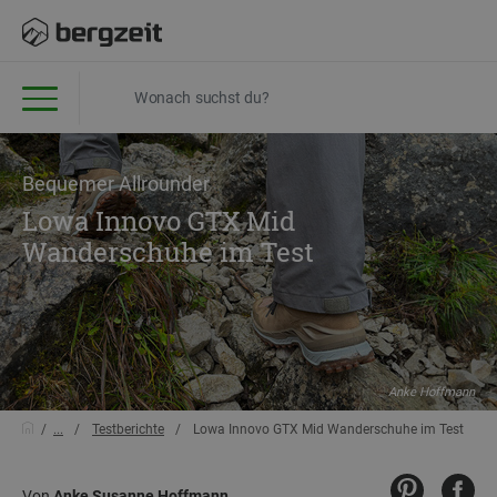
Bequemer Allrounder
Lowa Innovo GTX Mid
Wanderschuhe im Test
Anke Hoffmann
...
Testberichte
Lowa Innovo GTX Mid Wanderschuhe im Test
Von
Anke Susanne Hoffmann