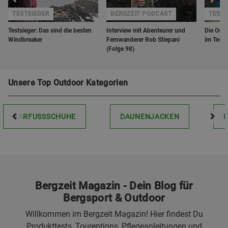
TESTSIEGER
BERGZEIT PODCAST
TEST
Testsieger: Das sind die besten
Interview mit Abenteurer und
Die Ospr
Windbreaker
Fernwanderer Rob Stiepani
im Test
(Folge 98)
Unsere Top Outdoor Kategorien
BARFUSSSCHUHE
DAUNENJACKEN
Bergzeit Magazin - Dein Blog für
Bergsport & Outdoor
Willkommen im Bergzeit Magazin! Hier findest Du
Produkttests, Tourentipps, Pflegeanleitungen und