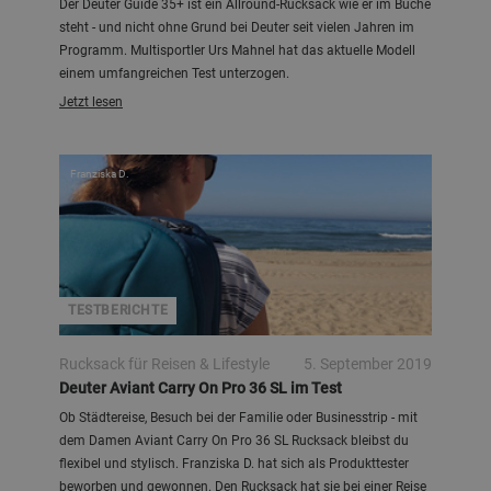
Der Deuter Guide 35+ ist ein Allround-Rucksack wie er im Buche
steht - und nicht ohne Grund bei Deuter seit vielen Jahren im
Programm. Multisportler Urs Mahnel hat das aktuelle Modell
einem umfangreichen Test unterzogen.
Jetzt lesen
Franziska D.
TESTBERICHTE
Rucksack für Reisen & Lifestyle
5. September 2019
Deuter Aviant Carry On Pro 36 SL im Test
Ob Städtereise, Besuch bei der Familie oder Businesstrip - mit
dem Damen Aviant Carry On Pro 36 SL Rucksack bleibst du
flexibel und stylisch. Franziska D. hat sich als Produkttester
beworben und gewonnen. Den Rucksack hat sie bei einer Reise