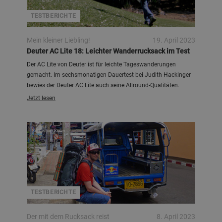
TESTBERICHTE
Mein kleiner Liebling!
19. April 2023
Deuter AC Lite 18: Leichter Wanderrucksack im Test
Der AC Lite von Deuter ist für leichte Tageswanderungen
gemacht. Im sechsmonatigen Dauertest bei Judith Hackinger
bewies der Deuter AC Lite auch seine Allround-Qualitäten.
Jetzt lesen
Sebastian Keller
TESTBERICHTE
Der mit dem Rucksack reist
8. April 2023