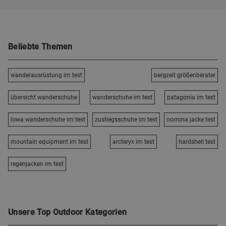
Beliebte Themen
wanderausrüstung im test
bergzeit größenberater
übersicht wanderschuhe
wanderschuhe im test
patagonia im test
lowa wanderschuhe im test
zustiegsschuhe im test
norrona jacke test
mountain equipment im test
arcteryx im test
hardshell test
regenjacken im test
Unsere Top Outdoor Kategorien