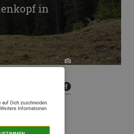
henkopf in
Astrid
Därr
inuten Lesezeit
e auf Dich zuschneiden.
. Weitere Informationen
eht es zunächst hinauf zum
enkopf. Hier findest Du alle
ZUSTIMMEN