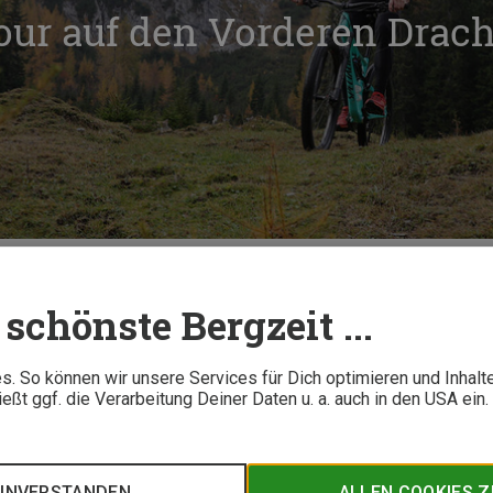
our auf den Vorderen Drac
ike & Hike-Tour auf den Vorderen Drachenkopf in Tirol
schönste Bergzeit ...
5 M
. So können wir unsere Services für Dich optimieren und Inhalt
ßt ggf. die Verarbeitung Deiner Daten u. a. auch in den USA ein
enkopf ist landschaftlich kaum zu übertreffen. Mit dem Bike g
huhe gegen Bergschuhe taushen und ab auf den Vorderen Drach
EINVERSTANDEN
ALLEN COOKIES 