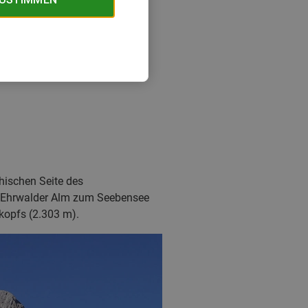
chischen Seite des
ie Ehrwalder Alm zum Seebensee
kopfs (2.303 m).