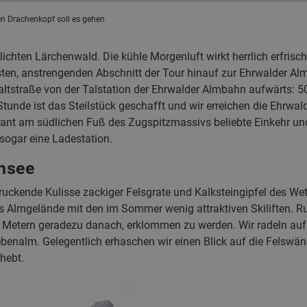
en Drachenkopf soll es gehen
chten Lärchenwald. Die kühle Morgenluft wirkt herrlich erfrisch
ten, anstrengenden Abschnitt der Tour hinauf zur Ehrwalder Alm 
altstraße von der Talstation der Ehrwalder Almbahn aufwärts: 
tunde ist das Steilstück geschafft und wir erreichen die Ehrwa
nt am südlichen Fuß des Zugspitzmassivs beliebte Einkehr und 
 sogar eine Ladestation.
nsee
ruckende Kulisse zackiger Felsgrate und Kalksteingipfel des We
s Almgelände mit den im Sommer wenig attraktiven Skiliften. 
0 Metern geradezu danach, erklommen zu werden. Wir radeln auf 
benalm. Gelegentlich erhaschen wir einen Blick auf die Felswä
rhebt.