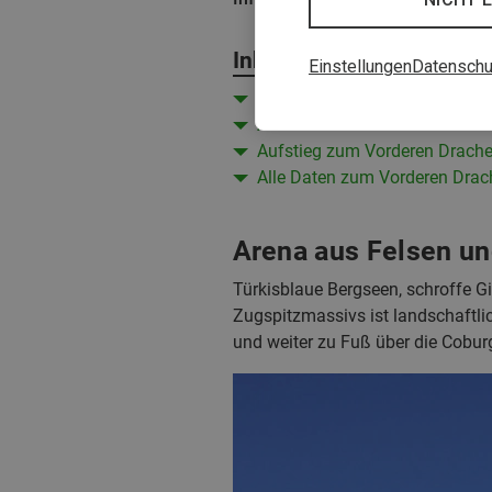
Inhalt
Einstellungen
Datenschu
Arena aus Felsen und Wasser
Auffahrt zum Seebensee
Aufstieg zum Vorderen Drach
Alle Daten zum Vorderen Drac
Arena aus Felsen u
Türkisblaue Bergseen, schroffe Gi
Zugspitzmassivs ist landschaftli
und weiter zu Fuß über die Cobur