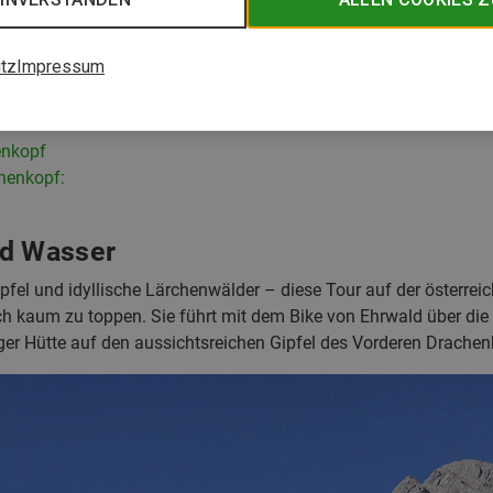
tz
Impressum
enkopf
henkopf:
nd Wasser
pfel und idyllische Lärchenwälder – diese Tour auf der österrei
ch kaum zu toppen. Sie führt mit dem Bike von Ehrwald über d
ger Hütte auf den aussichtsreichen Gipfel des Vorderen Drachen