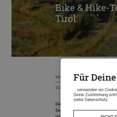
Bike & Hike-T
Tirol
Touren & Reisen
Tourentipps
B
Für Deine 
Von
Astrid Därr
22. Mai 2021
… verwenden wir Cookies
Deine Zustimmung schlie
siehe Datenschutz.
Die Tour auf den Vorderen Drach
Seebensee. Dann heißt es Radsc
Infos zur Bike & Hike Tour.
NICHT 