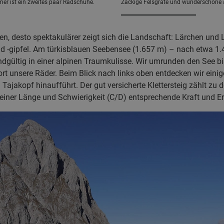
er ist ein zweites paar Radschuhe.
Zackige Felsgrate und wunderschöne a
n, desto spektakulärer zeigt sich die Landschaft: Lärchen un
d -gipfel. Am türkisblauen Seebensee (1.657 m) – nach etwa 1.
dgültig in einer alpinen Traumkulisse. Wir umrunden den See bi
t unsere Räder. Beim Blick nach links oben entdecken wir einige
Tajakopf hinaufführt. Der gut versicherte Klettersteig zählt zu 
seiner Länge und Schwierigkeit (C/D) entsprechende Kraft und E