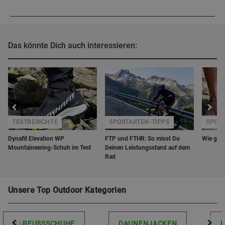
Das könnte Dich auch interessieren:
TESTBERICHTE
SPORTARTEN-TIPPS
SPORT
Dynafit Elevation WP
FTP und FTHR: So misst Du
Wie gesu
Mountaineering-Schuh im Test
Deinen Leistungsstand auf dem
Rad
Unsere Top Outdoor Kategorien
BARFUSSSCHUHE
DAUNENJACKEN