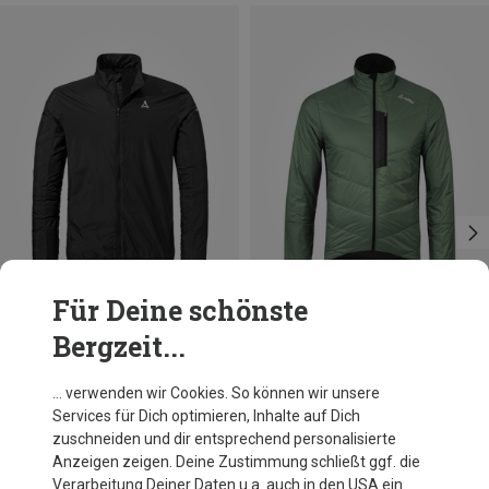
Für Deine schönste
Bergzeit...
Du sparst 23%
Größen
M
L
XL
XXL
3XL
Schöffel
… verwenden wir Cookies. So können wir unsere
Herren Style Cannobio Jacke
Services für Dich optimieren, Inhalte auf Dich
99,95 €
zuschneiden und dir entsprechend personalisierte
Anzeigen zeigen. Deine Zustimmung schließt ggf. die
Verarbeitung Deiner Daten u.a. auch in den USA ein.