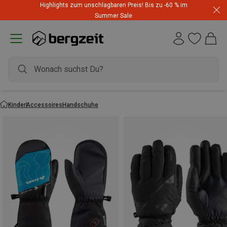
Highlights zum unschlagbaren Preis! Bis zu -60 % im
Summer Sale
Kinder
Accessoires
Handschuhe