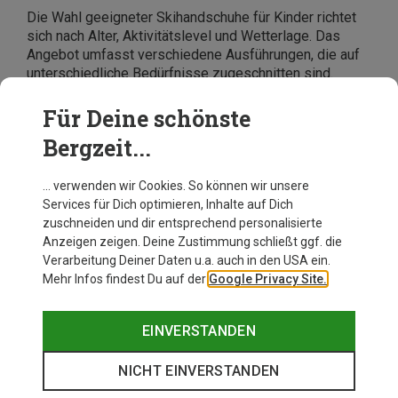
Die Wahl geeigneter Skihandschuhe für Kinder richtet
sich nach Alter, Aktivitätslevel und Wetterlage. Das
Angebot umfasst verschiedene Ausführungen, die auf
unterschiedliche Bedürfnisse zugeschnitten sind.
Darunter sind Modelle für Kleinkinder und besonders
warme Skihandschuhe. Schau Dich bei Bergzeit im
Für Deine schönste
Onlineshop um. Hier findest Du eine große Auswahl
Bergzeit...
passender Kinder-Skihandschuhe für verschiedene
Altersstufen, Einsatzbereiche und Wetterlagen.
… verwenden wir Cookies. So können wir unsere
Services für Dich optimieren, Inhalte auf Dich
zuschneiden und dir entsprechend personalisierte
Anzeigen zeigen. Deine Zustimmung schließt ggf. die
Verarbeitung Deiner Daten u.a. auch in den USA ein.
Mehr Infos findest Du auf der
Google Privacy Site.
EINVERSTANDEN
NICHT EINVERSTANDEN