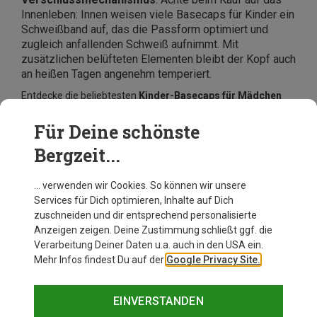
Innenleben: Innen weisen viele Basecaps für Kinder ein
Schweißband auf, das die Passform optimiert und
zugleich anfallenden Schweiß aufnimmt. Mit
zusätzlichen belüfteten Elementen bleibt der Kopf auch
an heißen Tagen angenehm temperiert.
Entdecke die beliebtesten
Kinder-Basecaps für Mädchen
und Jungen online bei Bergzeit
. Ob
Patagonia, Vaude oder
Barts
, hier findest Du kunterbunte Modelle von angesagten
Für Deine schönste
Top-Marken, dezente unifarbene Caps für Kinder und
Bergzeit...
praktische Varianten für Babys und Kleinkinder. Jetzt zu
günstigen Preisen online bestellen.
… verwenden wir Cookies. So können wir unsere
Services für Dich optimieren, Inhalte auf Dich
zuschneiden und dir entsprechend personalisierte
Anzeigen zeigen. Deine Zustimmung schließt ggf. die
Verarbeitung Deiner Daten u.a. auch in den USA ein.
Mehr Infos findest Du auf der
Google Privacy Site.
EINVERSTANDEN