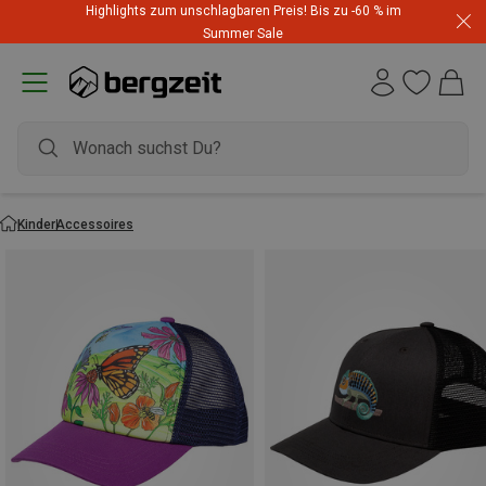
Highlights zum unschlagbaren Preis! Bis zu -60 % im
Summer Sale
Kinder
Accessoires