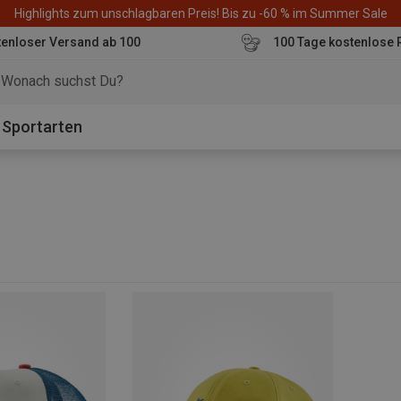
Highlights zum unschlagbaren Preis! Bis zu -60 % im Summer Sale
enloser Versand ab 100
100 Tage kostenlose 
o
Sportarten