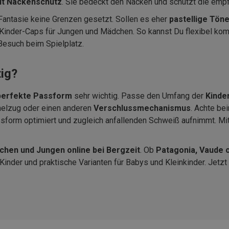
it Nackenschutz
. Sie bedeckt den Nacken und schützt die emp
Fantasie keine Grenzen gesetzt. Sollen es eher
pastellige Tön
 Kinder-Caps für Jungen und Mädchen. So kannst Du flexibel kom
 Besuch beim Spielplatz.
tig?
perfekte Passform
sehr wichtig. Passe den Umfang der
Kinde
nnelzug oder einen anderen
Verschlussmechanismus
. Achte be
sform optimiert und zugleich anfallenden Schweiß aufnimmt. Mit
chen und Jungen online bei Bergzeit
. Ob
Patagonia, Vaude 
nder und praktische Varianten für Babys und Kleinkinder. Jetzt 