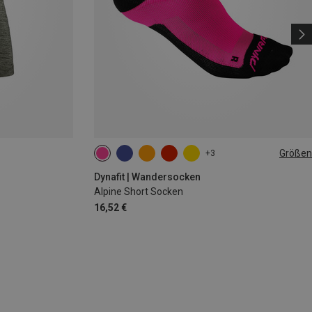
Größen
+3
35|36|37|38
39|40|41|42
43|44|45|46
Dynafit | Wandersocken
Alpine Short Socken
16,52 €