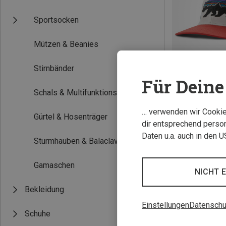
Sportsocken
Mützen & Beanies
Stirnbänder
Für Deine 
Schals & Multifunktionstücher
ONE SIZE
… verwenden wir Cookies
Gürtel & Hosenträger
Patagonia | Bas
dir entsprechend person
Kinder Trucker C
Daten u.a. auch in den 
Sturmhauben & Balaclavas
34,95 €
Gamaschen
NICHT 
Bekleidung
Einstellungen
Datenschu
Schuhe