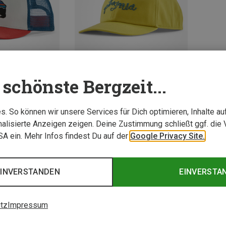
schönste Bergzeit...
Du sparst 27%
Größen
. So können wir unsere Services für Dich optimieren, Inhalte a
ecaps
alisierte Anzeigen zeigen. Deine Zustimmung schließt ggf. die 
ap
USA ein. Mehr Infos findest Du auf der
Google Privacy Site.
EINVERSTANDEN
EINVERSTA
2 von 2 Artikel ange
tz
Impressum