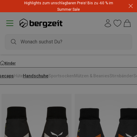
Highlights zum unschlagbaren Preis! Bis zu -60 % im
Summer Sale
Kinder
secaps
Hüte
Handschuhe
Sportsocken
Mützen & Beanies
Stirnbänder
S