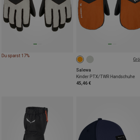
Du sparst 17%
Gr
116
128
140
152
Salewa
Kinder PTX/TWR Handschuhe
45,46 €