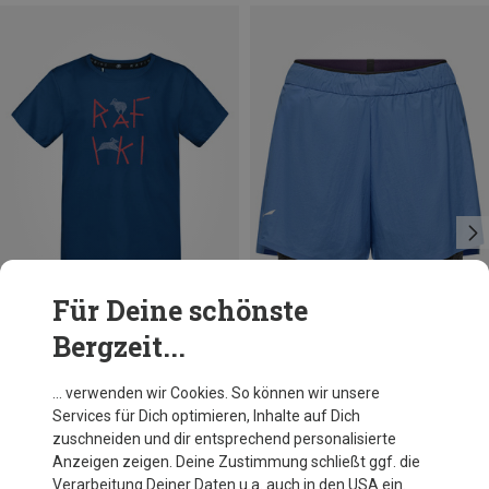
Für Deine schönste
Bergzeit...
Du sparst 23%
Größen
S
M
L
XL
XXL
Salewa
… verwenden wir Cookies. So können wir unsere
Damen Pedroc DST 2in1 Shorts
Services für Dich optimieren, Inhalte auf Dich
91,20 €
zuschneiden und dir entsprechend personalisierte
Anzeigen zeigen. Deine Zustimmung schließt ggf. die
Verarbeitung Deiner Daten u.a. auch in den USA ein.