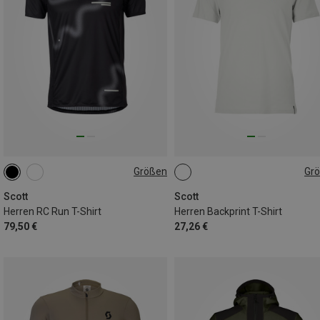
Größen
Gr
S
L
XL
XXL
S
M
XXL
Scott
Scott
Herren RC Run T-Shirt
Herren Backprint T-Shirt
79,50 €
27,26 €