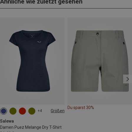
Ähnliche wie zuletzt gesehen
Du sparst 30%
Größen
+4
M
L
XL
XXL
Salewa
Damen Puez Melange Dry T-Shirt