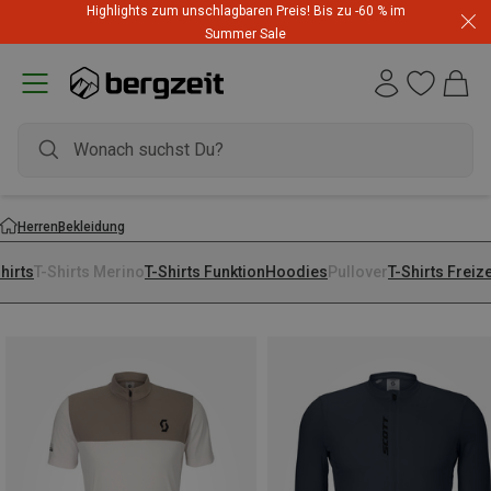
Highlights zum unschlagbaren Preis! Bis zu -60 % im
Summer Sale
Herren
Bekleidung
hirts
T-Shirts Merino
T-Shirts Funktion
Hoodies
Pullover
T-Shirts Freize