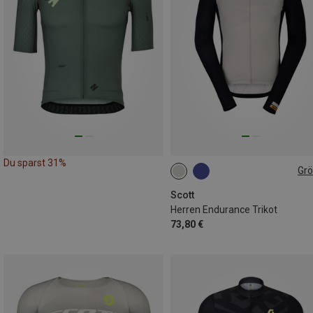
Du sparst 31%
Gr
M
L
XL
Scott
Herren Endurance Trikot
73,80 €