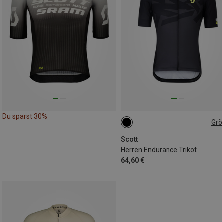
Du sparst 30%
Gr
M
Scott
Herren Endurance Trikot
64,60 €