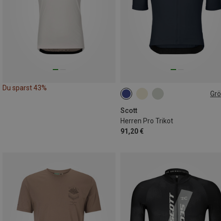
Du sparst 43%
Gr
S
M
L
XL
XXL
Scott
Herren Pro Trikot
91,20 €