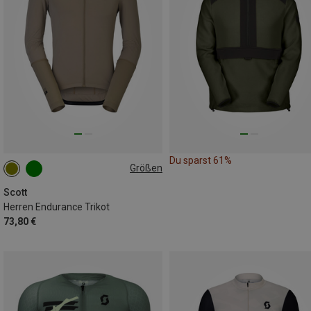
Du sparst 61%
Größen
S
M
XL
Scott
Herren Endurance Trikot
73,80 €