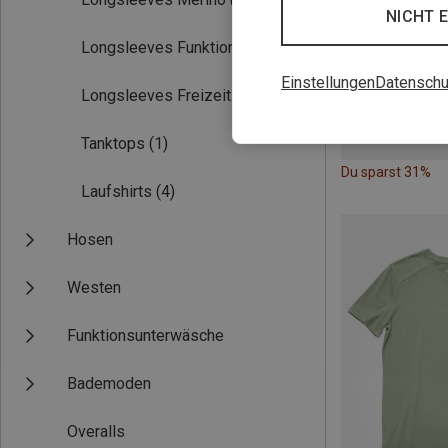
NICHT 
Longsleeves Funktion
(9)
Einstellungen
Datenschu
Longsleeves Freizeit
(4)
Tanktops
(1)
Du sparst 31%
Laufshirts
(4)
Hosen
Westen
Funktionsunterwäsche
Bademoden
Overalls