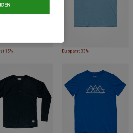
NDEN
rst 15%
Du sparst 33%