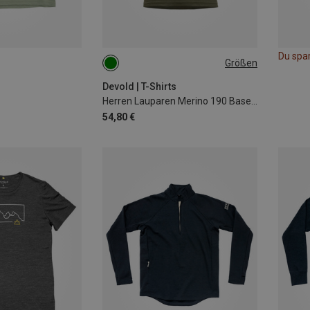
Du spa
Größen
S
M
L
XL
Devold | T-Shirts
Herren Lauparen Merino 190 Base T-Shirt
54,80 €