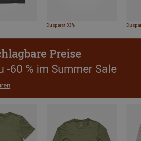
Du sparst 33%
Du spa
hlagbare Preise
zu -60 % im Summer Sale
aren