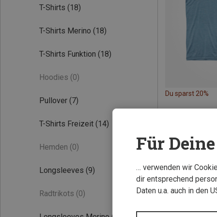
T-Shirts
(18)
T-Shirts Merino
(18)
T-Shirts Funktion
(18)
Hoodies
(0)
Du sparst 20%
Pullover
(7)
T-Shirts Freizeit
(14)
Für Deine 
Hemden
(0)
… verwenden wir Cookies
Longsleeves
(9)
dir entsprechend person
Daten u.a. auch in den 
Radtrikots
(0)
Longsleeves Merino
(8)