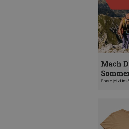
Mach D
Sommer
Spare jetzt im