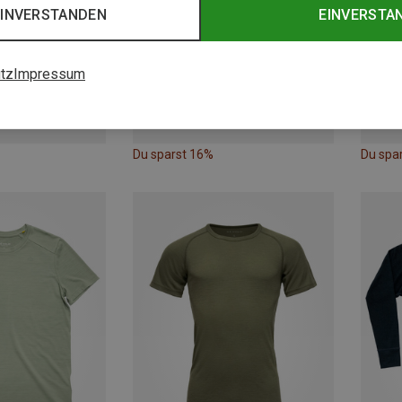
EINVERSTANDEN
EINVERSTA
tz
Impressum
Du sparst 16%
Du spa