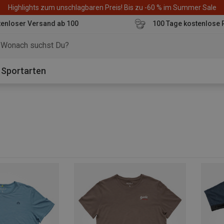
Highlights zum unschlagbaren Preis! Bis zu -60 % im Summer Sale
enloser Versand ab 100
100 Tage kostenlose 
o
Sportarten