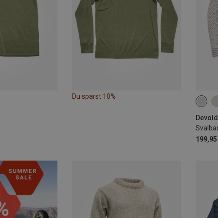
Du sparst 10%
XS
Devold 
Svalbar
199,95