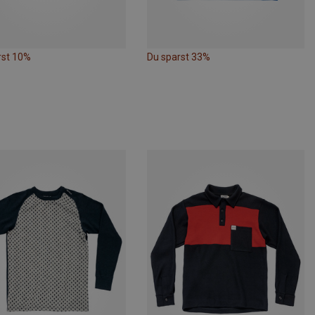
rst 10%
Du sparst 33%