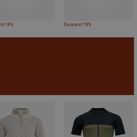
rst 16%
Du sparst 19%