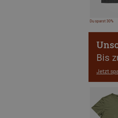
Du sparst 30%
Unsc
Bis 
Jetzt sp