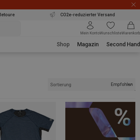
Retoure
CO2e-reduzierter Versand
Mein Konto
Wunschliste
Warenkorb
Shop
Magazin
Second Hand
Empfohlen
Sortierung