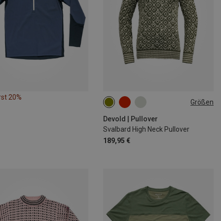
rst 20%
Größen
XS
S
M
L
Devold | Pullover
Svalbard High Neck Pullover
189,95 €