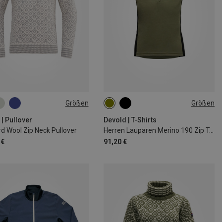
Größen
Größen
L
XL
S
M
L
XL
XXL
| Pullover
Devold | T-Shirts
d Wool Zip Neck Pullover
Herren Lauparen Merino 190 Zip T-Shirt
 €
91,20 €