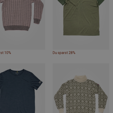
rst 10%
Du sparst 28%