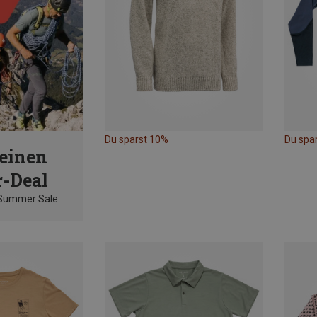
Du sparst 10%
Du spa
einen
-Deal
 Summer Sale