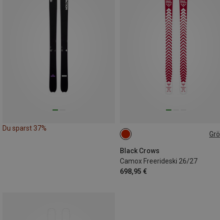
Du sparst 37%
Gr
188CM
Black Crows
Camox Freerideski 26/27
698,95 €