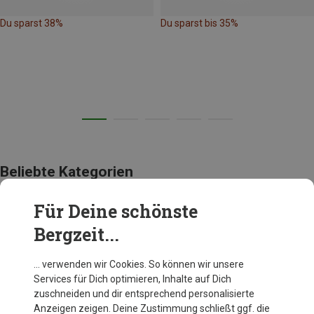
Du sparst 38%
Du sparst bis 35%
Beliebte Kategorien
Für Deine schönste
AUSRÜSTUNG
Bergzeit...
… verwenden wir Cookies. So können wir unsere
Services für Dich optimieren, Inhalte auf Dich
zuschneiden und dir entsprechend personalisierte
Anzeigen zeigen. Deine Zustimmung schließt ggf. die