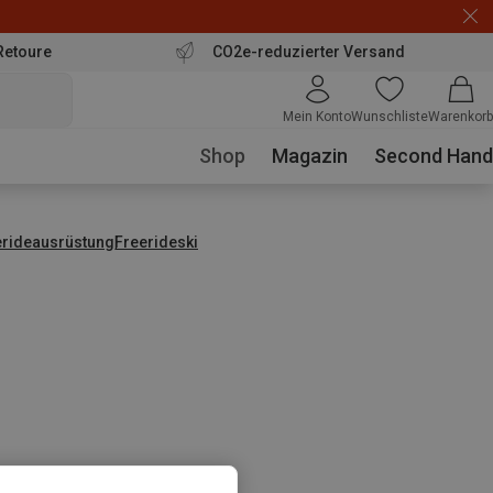
Retoure
CO2e-reduzierter Versand
Mein Konto
Wunschliste
Warenkorb
Shop
Magazin
Second Hand
erideausrüstung
Freerideski