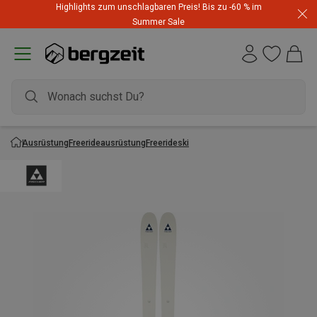
Highlights zum unschlagbaren Preis! Bis zu -60 % im
Summer Sale
Ausrüstung
Freerideausrüstung
Freerideski