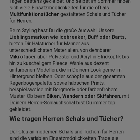
Tagen bestens gekleidet. Und selbst im Sommer finden
sich viele Einsatzmöglichkeiten für die oft als
Multifunktionstücher
gestalteten Schals und Tücher
für Herren.
Beim Styling hast Du die große Auswahl. Unsere
Lieblingsmarken wie Icebreaker, Buff oder Barts,
bieten Dir Halstücher für Männer aus
unterschiedlichsten Materialien, von dehnbarer
Mikrofaser
über Polyester und Acryl in Strickoptik bis
hin zu kuscheligem Fleece. Wähle aus dezent
unifarbenen Modellen, die in Deinem Look gerne im
Hintergrund bleiben. Oder schöpfe aus der gesamten
Regenbogenpalette sowie hübschen Prints,
beispielsweise mit Bergmotiv oder farbenfrohem
Muster. Ob beim
Biken, Wandern oder Skifahren
, mit
Deinem Herren-Schlauchschal bist Du immer top
gekleidet.
Wie tragen Herren Schals und Tücher?
Der Clou an modernen Schals und Tüchern für Herren
sind die variablen Einsatzmöglichkeiten. Trage sie