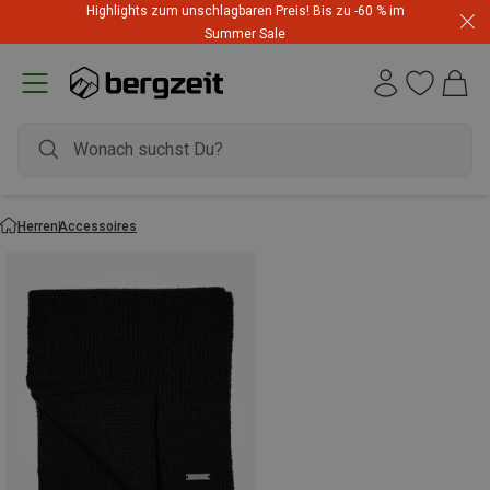
Highlights zum unschlagbaren Preis! Bis zu -60 % im
Summer Sale
Herren
Accessoires