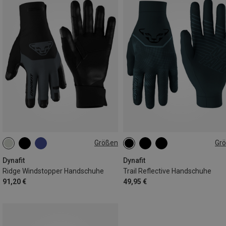
Größen
Gr
XS
S
M
L
XL
XS
S
M
L
XL
Dynafit
Dynafit
Ridge Windstopper Handschuhe
Trail Reflective Handschuhe
91,20 €
49,95 €