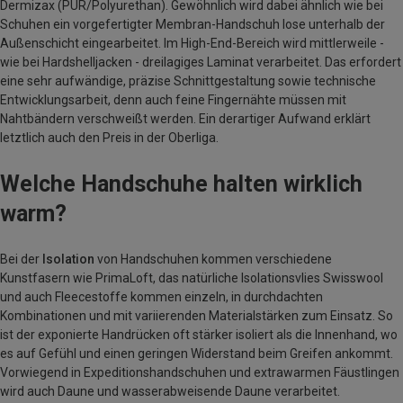
Dermizax (PUR/Polyurethan). Gewöhnlich wird dabei ähnlich wie bei
Schuhen ein vorgefertigter Membran-Handschuh lose unterhalb der
Außenschicht eingearbeitet. Im High-End-Bereich wird mittlerweile -
wie bei Hardshelljacken - dreilagiges Laminat verarbeitet. Das erfordert
eine sehr aufwändige, präzise Schnittgestaltung sowie technische
Entwicklungsarbeit, denn auch feine Fingernähte müssen mit
Nahtbändern verschweißt werden. Ein derartiger Aufwand erklärt
letztlich auch den Preis in der Oberliga.
Welche Handschuhe halten wirklich
warm?
Bei der
Isolation
von Handschuhen kommen verschiedene
Kunstfasern wie PrimaLoft, das natürliche Isolationsvlies Swisswool
und auch Fleecestoffe kommen einzeln, in durchdachten
Kombinationen und mit variierenden Materialstärken zum Einsatz. So
ist der exponierte Handrücken oft stärker isoliert als die Innenhand, wo
es auf Gefühl und einen geringen Widerstand beim Greifen ankommt.
Vorwiegend in Expeditionshandschuhen und extrawarmen Fäustlingen
wird auch Daune und wasserabweisende Daune verarbeitet.