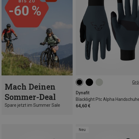
Gr
Mach Deinen
XS
S
M
L
XL
Dynafit
Sommer-Deal
Blacklight Ptc Alpha Handschuh
Spare jetzt im Summer Sale
64,60 €
Neu