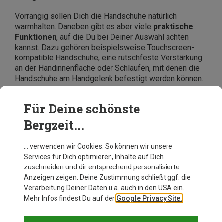
Vorrangig sollen Dich die Handschuhe natürlich
warmhalten. Daneben gibt es aber viele
praktische
Funktionen
, auf die Du bei Deiner Auswahl achten
kannst. Dazu gehören beispielsweise Touchscreen-
kompatible Handschuhe, eine rutschfeste Verstärkung
an der Handinnenfläche oder Schlaufen, mit denen die
Handschuhe am Handgelenk befestigt werden können.
Die
besten Wander- und Bergsteiger-Handschuhe
findest Du
online bei Bergzeit
. Ob Black Diamond,
Für Deine schönste
Mammut, Icebreaker oder Odlo
, wähle Deinen
Bergzeit...
Favoriten aus hunderten Modellen für Damen, Herren
und Kinder. Jetzt bestellen und sparen!
… verwenden wir Cookies. So können wir unsere
Services für Dich optimieren, Inhalte auf Dich
zuschneiden und dir entsprechend personalisierte
Anzeigen zeigen. Deine Zustimmung schließt ggf. die
Verarbeitung Deiner Daten u.a. auch in den USA ein.
Mehr Infos findest Du auf der
Google Privacy Site.