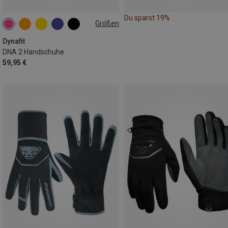
Du sparst 19%
Größen
S
M
L
XL
Dynafit
DNA 2 Handschuhe
59,95 €