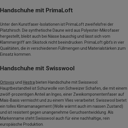
Handschuhe mit PrimaLoft
Unter den Kunstfaser-Isolationen ist PrimaLoft zweifelsfrei der
Platzhirsch. Die synthetische Daune wird aus Polyester-Mikrofaser
hergestellt, bleibt auch bei Nässe bauschig und lässt sich vom
Klammergriff am Skistock nicht beeindrucken. PrimaLoft gibt's in vier
Qualitäten, die in verschiedenen Füllmengen und Materialstärken zum
Einsatz kommen.
Handschuhe mit Swisswool
Ortovox
und
Hestra
bieten Handschuhe mit Swisswool.
Hauptbestandteil ist Schurwolle von Schweizer Schafen, die mit einem
zwölf-prozentigen Anteil an Ingeo, einer Zweikomponentenfaser auf
Mais-Basis vermischt und zu einem Vlies verarbeitet. Swisswool bietet
ein tolles Klimamanagement (Wolle wärmt auch im nassen Zustand)
und ist resistent gegen unangenehme Geruchsentwicklung. Als
Markenname steht Swisswool auch für eine nachhaltige, rein
europäische Produktion.