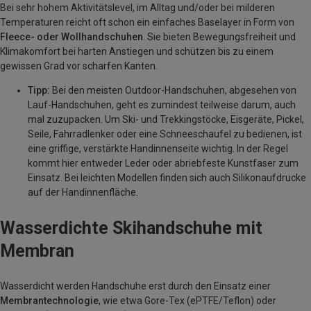
Bei sehr hohem Aktivitätslevel, im Alltag und/oder bei milderen
Temperaturen reicht oft schon ein einfaches Baselayer in Form von
Fleece- oder Wollhandschuhen
. Sie bieten Bewegungsfreiheit und
Klimakomfort bei harten Anstiegen und schützen bis zu einem
gewissen Grad vor scharfen Kanten.
Tipp:
Bei den meisten Outdoor-Handschuhen, abgesehen von
Lauf-Handschuhen, geht es zumindest teilweise darum, auch
mal zuzupacken. Um Ski- und Trekkingstöcke, Eisgeräte, Pickel,
Seile, Fahrradlenker oder eine Schneeschaufel zu bedienen, ist
eine griffige, verstärkte Handinnenseite wichtig. In der Regel
kommt hier entweder Leder oder abriebfeste Kunstfaser zum
Einsatz. Bei leichten Modellen finden sich auch Silikonaufdrucke
auf der Handinnenfläche.
Wasserdichte Skihandschuhe mit
Membran
Wasserdicht werden Handschuhe erst durch den Einsatz einer
Membrantechnologie
, wie etwa Gore-Tex (ePTFE/Teflon) oder