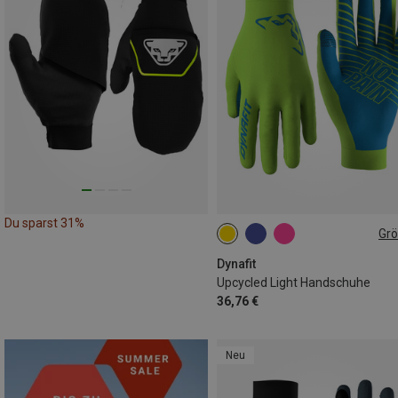
Du sparst 31%
Gr
XS
S
M
L
XL
Dynafit
Upcycled Light Handschuhe
36,76 €
Neu