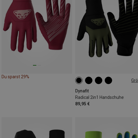
Du sparst 29%
Gr
XS
S
M
L
XL
Dynafit
Radical 2in1 Handschuhe
89,95 €