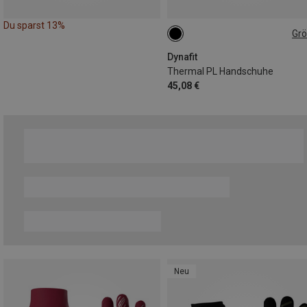
Du sparst 13%
Gr
XS
M
Dynafit
Thermal PL Handschuhe
45,08 €
Neu