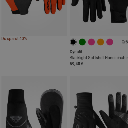
Du sparst 40%
Gr
XS
M
XL
Dynafit
Blacklight Softshell Handschuhe
59,40 €