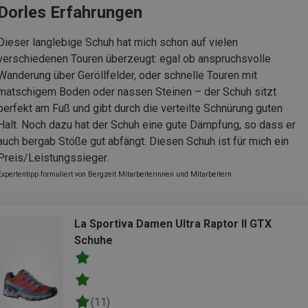
Dorles Erfahrungen
Dieser langlebige Schuh hat mich schon auf vielen
verschiedenen Touren überzeugt: egal ob anspruchsvolle
Wanderung über Geröllfelder, oder schnelle Touren mit
matschigem Boden oder nassen Steinen – der Schuh sitzt
perfekt am Fuß und gibt durch die verteilte Schnürung guten
Halt. Noch dazu hat der Schuh eine gute Dämpfung, so dass er
auch bergab Stöße gut abfängt. Diesen Schuh ist für mich ein
Preis/Leistungssieger.
Expertentipp formuliert von Bergzeit Mitarbeiterinnen und Mitarbeitern
La Sportiva Damen Ultra Raptor II GTX
Schuhe
(11)