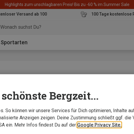
Highlights zum unschlagbaren Preis! Bis zu -60 % im Summer Sale
enloser Versand ab 100
100 Tage kostenlose 
o
Sportarten
dukttesterin
schönste Bergzeit...
rinowolle weich auf der Haut“
. So können wir unsere Services für Dich optimieren, Inhalte a
alisierte Anzeigen zeigen. Deine Zustimmung schließt ggf. die 
USA ein. Mehr Infos findest Du auf der
Google Privacy Site.