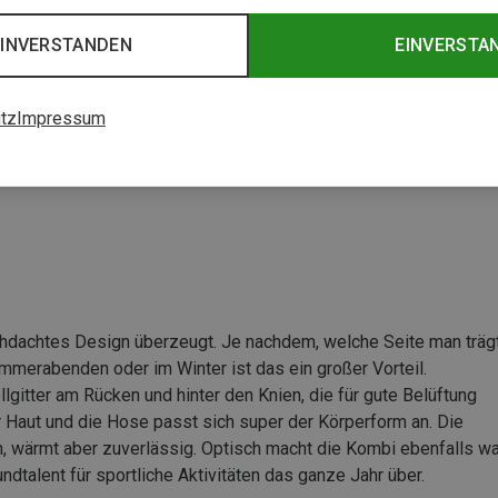
EINVERSTANDEN
EINVERSTA
tz
Impressum
chdachtes Design überzeugt. Je nachdem, welche Seite man trägt
ommerabenden oder im Winter ist das ein großer Vorteil.
itter am Rücken und hinter den Knien, die für gute Belüftung
er Haut und die Hose passt sich super der Körperform an. Die
n, wärmt aber zuverlässig. Optisch macht die Kombi ebenfalls w
ndtalent für sportliche Aktivitäten das ganze Jahr über.