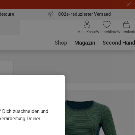
Retoure
CO2e-reduzierter Versand
Mein Konto
Wunschliste
Warenkorb
Shop
Magazin
Second Hand
uf Dich zuschneiden und
Verarbeitung Deiner