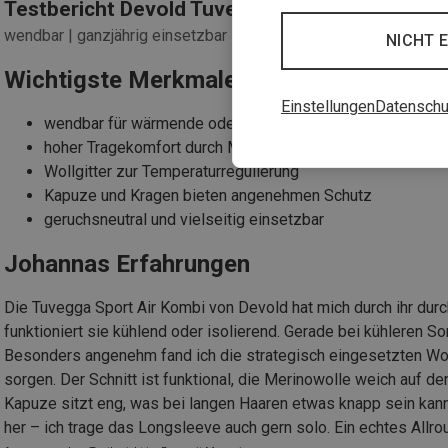
Testbericht Devold Tuvegga Air Longsleeve
wendbar | ganzjährig einsetzbar | komfortabel
NICHT 
Wichtigste Merkmale
Einstellungen
Datenschu
wendbar für wärmende oder kühlende Wirkung
hoher Tragekomfort durch Merinowolle
Wollgitter zur Temperaturregulierung
Kapuze und Kragen bieten angenehmen Schutz
geruchsneutral und vielseitig einsetzbar
Johannas Erfahrungen
Die Tuvegga Sport Air Kombi von Devold hat mich durch ihr dur
funktioniert sie kühlend oder isolierend. Gerade bei kühleren S
Besonders angenehm fand ich die strategisch eingesetzten Wollg
sorgen. Der Schnitt ist funktional, die Merinowolle weich auf d
Kapuze sitzt eng, was bei langen Haaren etwas knapp sein kan
her – ich trage das Longsleeve auch gern solo. Ein echtes Allrou