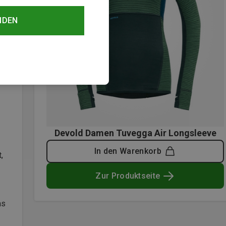
NDEN
Devold Damen Tuvegga Air Longsleeve
In den Warenkorb
,
Zur Produktseite
as