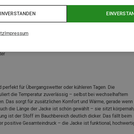
EINVERSTANDEN
EINVERSTA
tz
Impressum
ter
 perfekt für Übergangswetter oder kühleren Tagen. Die
uliert die Temperatur zuverlässig – selbst bei wechselhaftem
en. Das sorgt für zusätzlichen Komfort und Wärme, gerade wenn
Auch die Länge der Jacke ist schön gewählt – sie sitzt körpernah
ung ist der Stoff im Bauchbereich deutlich dicker. Das fällt beim
er positive Gesamteindruck – die Jacke ist funktional, hochwerti