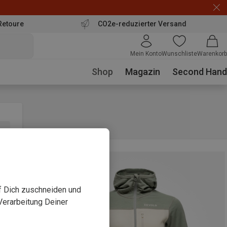
Retoure
CO2e-reduzierter Versand
Mein Konto
Wunschliste
Warenkorb
Shop
Magazin
Second Hand
uf Dich zuschneiden und
Verarbeitung Deiner