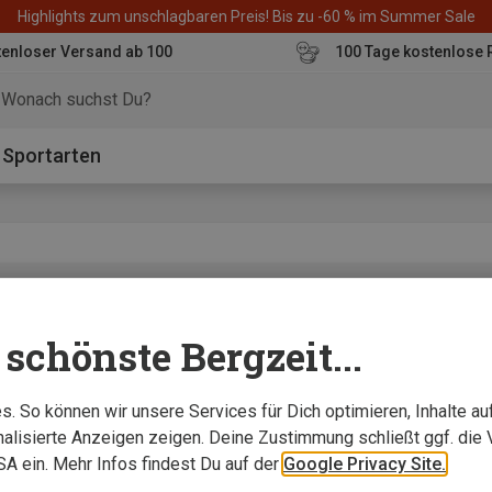
Highlights zum unschlagbaren Preis! Bis zu -60 % im Summer Sale
enloser Versand ab 100
100 Tage kostenlose 
o
Sportarten
inowolle macht die Jacke funktional und mit Wohlfühlfaktor.“
schönste Bergzeit...
. So können wir unsere Services für Dich optimieren, Inhalte a
alisierte Anzeigen zeigen. Deine Zustimmung schließt ggf. die 
USA ein. Mehr Infos findest Du auf der
Google Privacy Site.
ie Damen Jacke