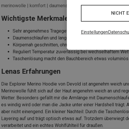
merinowolle | komfort | daumenschlaufe
NICHT 
Wichtigste Merkmale
Sehr angenehmes Tragegefühl dank Merinowolle
Einstellungen
Datenschu
Daumenschlaufen und lange Ärmel für extra Komfort
Körpernah geschnitten, ohne einzuengen
Reguliert Temperatur zuverlässig bei wechselhaftem Wet
Taschenlösung macht den Bauchbereich etwas voluminös
Lenas Erfahrungen
Die Explorer Merino Hoodie von Devold ist angenehm weich und
Merinowolle fühlt sich auf der Haut angenehm weich an und reg
Wetter. Besonders gefällt mir die Armlänge mit Daumenschlauf
es windig wird oder man die Jacke unter einer Hardshell trägt. 
aber nicht einengend. Ein kleiner Nachteil: Durch die Taschenlös
Layering auf und trägt optisch etwas auf. Trotzdem überwiegt d
verarbeitet und ein echtes Wohlfühlteil für draußen.