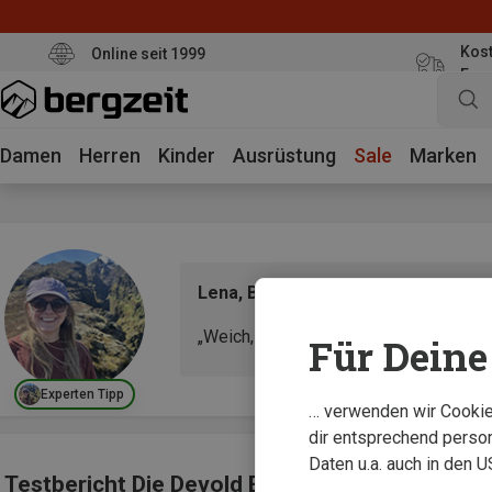
Kost
Online seit 1999
Eur
Damen
Herren
Kinder
Ausrüstung
Sale
Marken
Lena, Bergzeit Testerin
„Weich, warm und durchdacht – die Mer
Für Deine 
Experten Tipp
… verwenden wir Cookies
dir entsprechend person
Daten u.a. auch in den 
Testbericht Die Devold Explorer Merino Hood