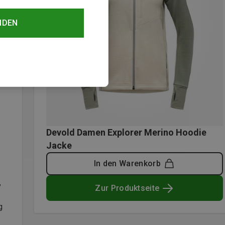
NDEN
Devold Damen Explorer Merino Hoodie
Jacke
In den Warenkorb
,
Zur Produktseite
g