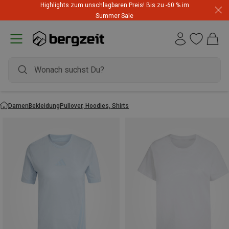
Highlights zum unschlagbaren Preis! Bis zu -60 % im
Summer Sale
Damen
Bekleidung
Pullover, Hoodies, Shirts