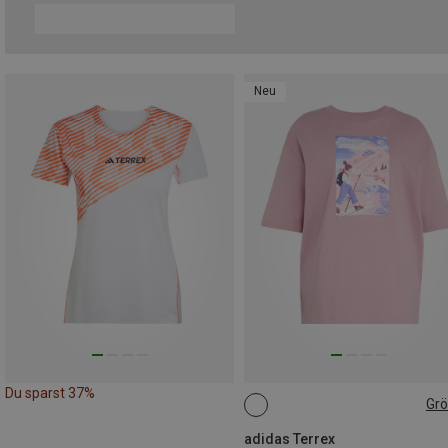
Neu
Du sparst 37%
Gr
XS
S
M
L
adidas Terrex