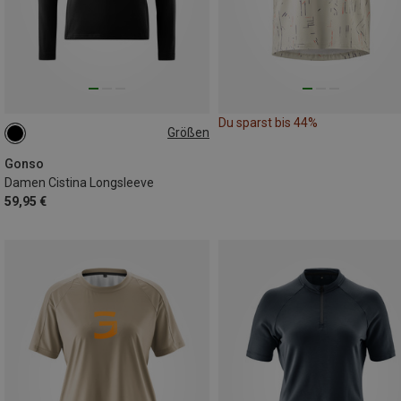
Du sparst bis 44%
Größen
S
M
L
XL
XXL
Gonso
Damen Cistina Longsleeve
59,95 €