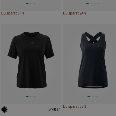
Du sparst 61%
Du sparst 24%
Du sparst 53%
Größen
XS
L