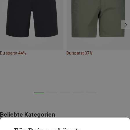
Du sparst 44%
Du sparst 37%
Beliebte Kategorien