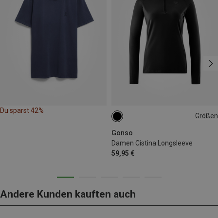
Du sparst 42%
Größen
S
M
L
XL
XXL
Gonso
Damen Cistina Longsleeve
59,95 €
Andere Kunden kauften auch