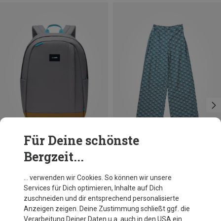
Für Deine schönste
Bergzeit...
Du sparst 17%
Größen
25L
Pacsafe
… verwenden wir Cookies. So können wir unsere
Go 25L Rucksack
Services für Dich optimieren, Inhalte auf Dich
129,95 €
zuschneiden und dir entsprechend personalisierte
Anzeigen zeigen. Deine Zustimmung schließt ggf. die
Verarbeitung Deiner Daten u.a. auch in den USA ein.