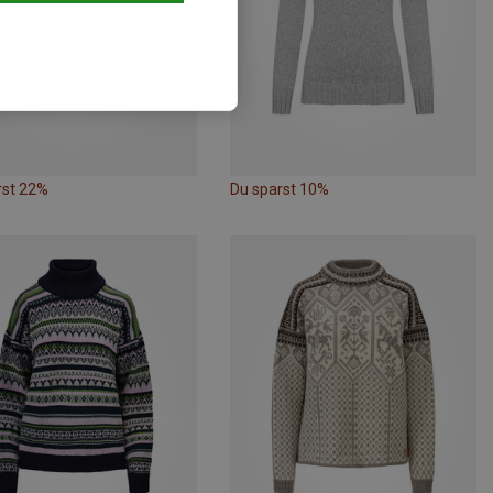
rst 22%
Du sparst 10%