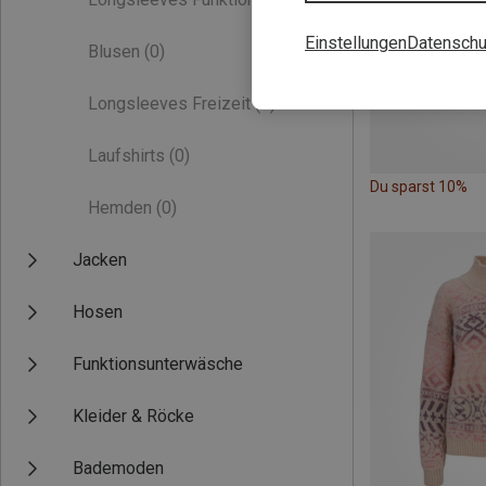
Einstellungen
Datenschu
Blusen
(0)
Longsleeves Freizeit
(0)
Laufshirts
(0)
Du sparst 10%
Hemden
(0)
Jacken
Hosen
Funktionsunterwäsche
Kleider & Röcke
Bademoden