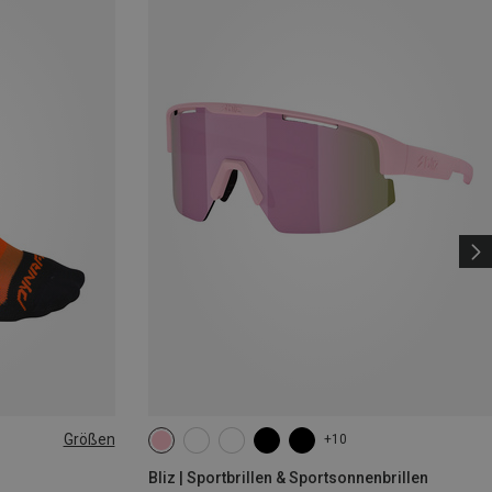
Größen
+10
|44|45|46
Bliz | Sportbrillen & Sportsonnenbrillen