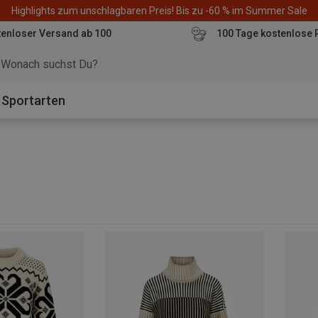
Highlights zum unschlagbaren Preis! Bis zu -60 % im Summer Sale
enloser Versand ab 100
100 Tage kostenlose 
o
Sportarten