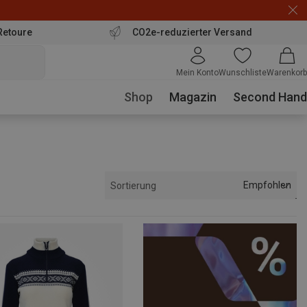
Retoure
CO2e-reduzierter Versand
Mein Konto
Wunschliste
Warenkorb
Shop
Magazin
Second Hand
Empfohlen
Sortierung