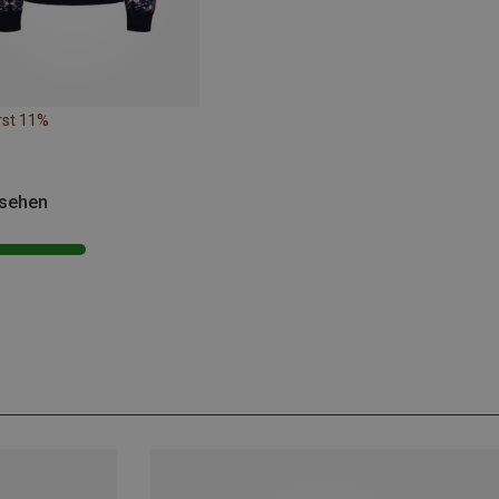
rst 11%
esehen