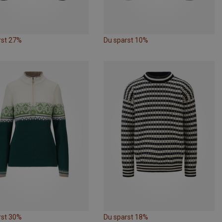
rst 27%
Du sparst 10%
rst 30%
Du sparst 18%