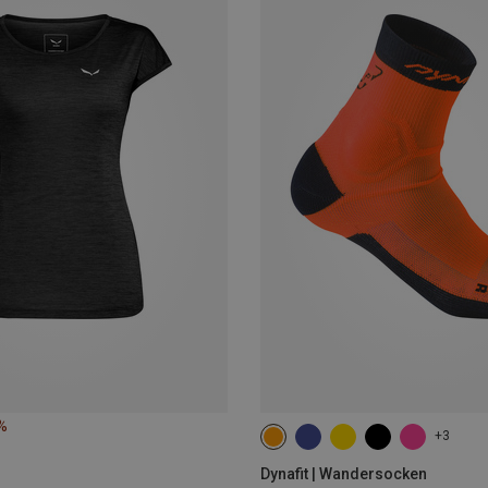
%
+3
35|36|37|38
39|40|41|42
43
Dynafit | Wandersocken