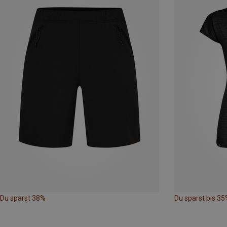
Du sparst 38%
Du sparst bis 35