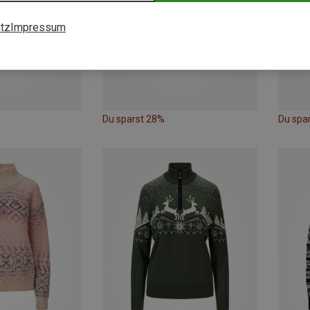
tz
Impressum
Du sparst 28%
Du spa