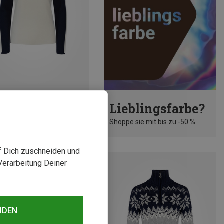
rst 10%
Lieblingsfarbe?
Shoppe sie mit bis zu -50 %
uf Dich zuschneiden und
Verarbeitung Deiner
NDEN