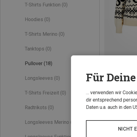
T-Shirts Funktion
(0)
Hoodies
(0)
T-Shirts Merino
(0)
Tanktops
(0)
Du sparst bis 44
Pullover
(18)
Für Deine 
Longsleeves
(0)
… verwenden wir Cookies
T-Shirts Freizeit
(0)
dir entsprechend person
Daten u.a. auch in den 
Radtrikots
(0)
Longsleeves Merino
(0)
NICHT 
Longsleeves Funktion
(0)