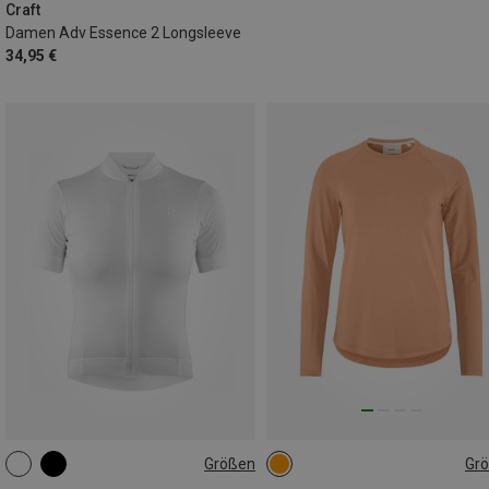
Craft
Damen Adv Essence 2 Longsleeve
34,95 €
Größen
Gr
L
M
L