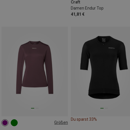
Craft
Damen Endur Top
41,81 €
Du sparst 33%
Größen
S
M