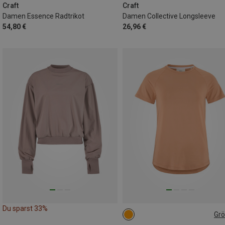
Craft
Craft
Damen Essence Radtrikot
Damen Collective Longsleeve
54,80 €
26,96 €
Du sparst 33%
Gr
XS