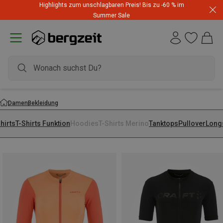
Highlights zum unschlagbaren Preis! Bis zu -60 % im
Summer Sale
Damen
Bekleidung
hirts
T-Shirts Funktion
Hoodies
T-Shirts Merino
Tanktops
Pullover
Long