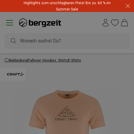
Highlights zum unschlagbaren Preis! Bis zu -60 % im
Summer Sale
Bekleidung
Pullover, Hoodies, Shirts
T-Shirts