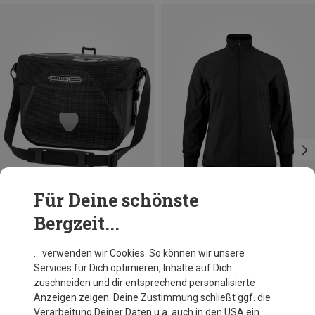
Für Deine schönste
Bergzeit...
Du sparst 24%
Größen
6.5L
Ortlieb
… verwenden wir Cookies. So können wir unsere
Ultimate Six High-Vis Fahrradtasche
Services für Dich optimieren, Inhalte auf Dich
124,95 €
zuschneiden und dir entsprechend personalisierte
Anzeigen zeigen. Deine Zustimmung schließt ggf. die
Verarbeitung Deiner Daten u.a. auch in den USA ein.