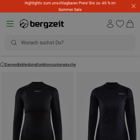
Highlights zum unschlagbaren Preis! Bis zu -60 % im
Summer Sale
Damen
Bekleidung
Funktionsunterwäsche