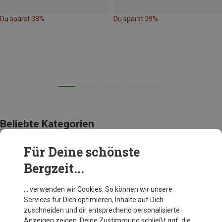
Du sparst 38%
Du sparst 39%
Beliebte Kategorien
Für Deine schönste
BEKLEIDUNG
Bergzeit...
… verwenden wir Cookies. So können wir unsere
Services für Dich optimieren, Inhalte auf Dich
zuschneiden und dir entsprechend personalisierte
Anzeigen zeigen. Deine Zustimmung schließt ggf. die