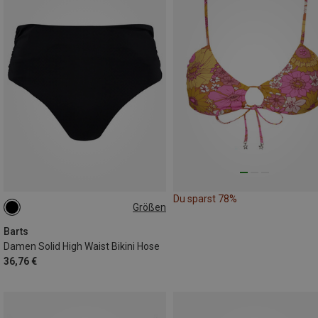
Du sparst 78%
Größen
S
L
Barts
Damen Solid High Waist Bikini Hose
36,76 €