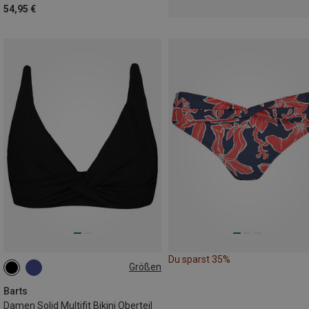
54,95 €
Du sparst 35%
Größen
S
M
L
XXL
Barts
Damen Solid Multifit Bikini Oberteil