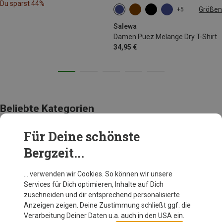
Du sparst 44%
Größen
+5
XS
S
M
L
Salewa
Damen Puez Melange Dry T-Shirt
34,95 €
Beliebte Kategorien
Für Deine schönste
BEKLEIDUNG
Bergzeit...
… verwenden wir Cookies. So können wir unsere
Services für Dich optimieren, Inhalte auf Dich
zuschneiden und dir entsprechend personalisierte
Anzeigen zeigen. Deine Zustimmung schließt ggf. die
Verarbeitung Deiner Daten u.a. auch in den USA ein.