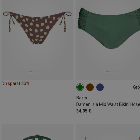
Du sparst 33%
Gr
S
Barts
Damen Isla Mid Waist Bikini Hos
34,95 €