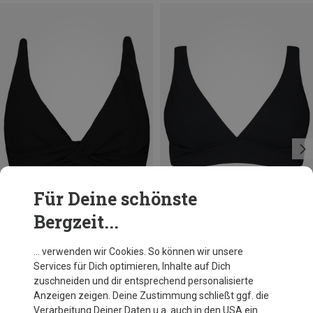
Für Deine schönste
Bergzeit...
Du sparst 26%
Größen
M
L
XXL
Barts
… verwenden wir Cookies. So können wir unsere
Damen Solid Multifit Bikini Oberteil
Services für Dich optimieren, Inhalte auf Dich
54,80 €
zuschneiden und dir entsprechend personalisierte
Anzeigen zeigen. Deine Zustimmung schließt ggf. die
Verarbeitung Deiner Daten u.a. auch in den USA ein.