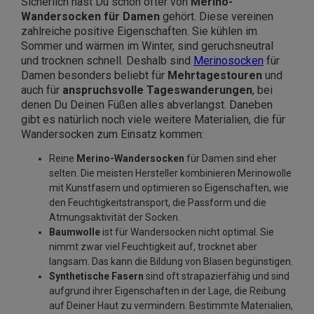
Sicherlich hast Du schon öfter von
Merino-
Wandersocken für Damen
gehört. Diese vereinen
zahlreiche positive Eigenschaften. Sie kühlen im
Sommer und wärmen im Winter, sind geruchsneutral
und trocknen schnell. Deshalb sind
Merinosocken
für
Damen besonders beliebt für
Mehrtagestouren
und
auch für
anspruchsvolle Tageswanderungen
, bei
denen Du Deinen Füßen alles abverlangst. Daneben
gibt es natürlich noch viele weitere Materialien, die für
Wandersocken zum Einsatz kommen:
Reine
Merino-Wandersocken
für Damen sind eher
selten. Die meisten Hersteller kombinieren Merinowolle
mit Kunstfasern und optimieren so Eigenschaften, wie
den Feuchtigkeitstransport, die Passform und die
Atmungsaktivität der Socken.
Baumwolle
ist für Wandersocken nicht optimal. Sie
nimmt zwar viel Feuchtigkeit auf, trocknet aber
langsam. Das kann die Bildung von Blasen begünstigen.
Synthetische Fasern
sind oft strapazierfähig und sind
aufgrund ihrer Eigenschaften in der Lage, die Reibung
auf Deiner Haut zu vermindern. Bestimmte Materialien,