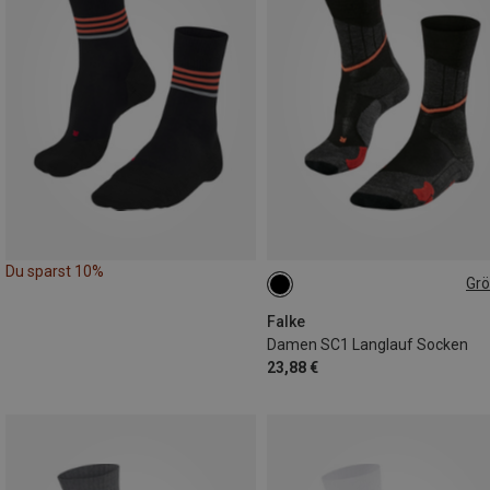
Du sparst 10%
Gr
35|36
37|38
39|40
41|42
Falke
Damen SC1 Langlauf Socken
23,88 €