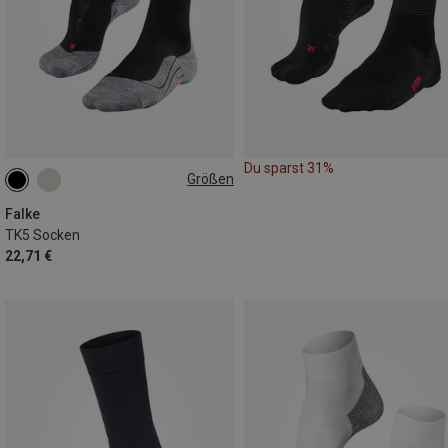
Du sparst 31%
Größen
39|40|41
42|43
44|45
46|47|48
Falke
TK5 Socken
22,71 €