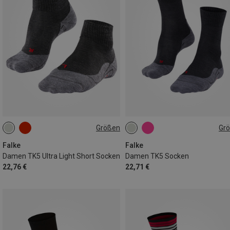
Größen
Gr
35|36
37|38
39|40
35|36
37|38
39|40
41|42
41|42
Falke
Falke
Damen TK5 Ultra Light Short Socken
Damen TK5 Socken
22,76 €
22,71 €