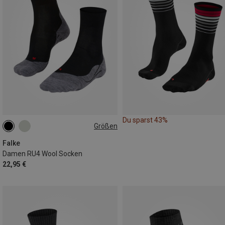
Du sparst 43%
Größen
35|36
37|38
39|40
41|42
Falke
Damen RU4 Wool Socken
22,95 €