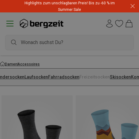
Highlights zum unschlagbaren Preis! Bis zu -60 % im
Summer Sale
Damen
Accessoires
ndersocken
Laufsocken
Fahrradsocken
Freizeitsocken
Skisocken
Kom