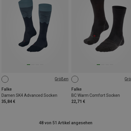
Größen
Gr
37|38
41|42
37|38
39|40|41
42|43
44|45
46|47|48
Falke
Falke
Damen SK4 Advanced Socken
BC Warm Comfort Socken
35,84 €
22,71 €
48 von 51 Artikel angesehen