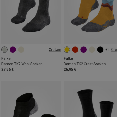
Größen
Gr
+1
35|36
37|38
39|40
35|36
37|38
39|40
41|42
41|42
Falke
Falke
Damen TK2 Wool Socken
Damen TK2 Crest Socken
27,56 €
26,95 €