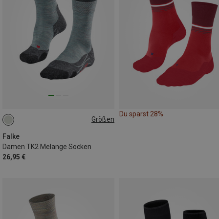
Du sparst 28%
Größen
35|36
37|38
39|40
41|42
Falke
Damen TK2 Melange Socken
26,95 €