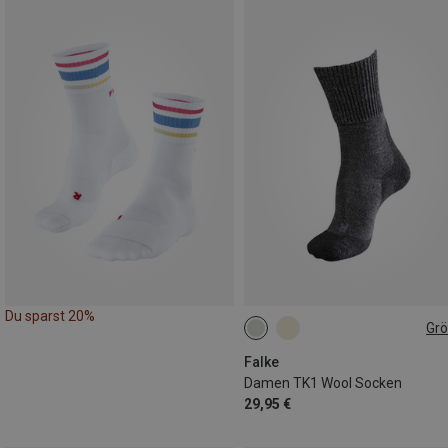
Du sparst 20%
Gr
35|36
37|38
39|40
41|42
Falke
Damen TK1 Wool Socken
29,95 €