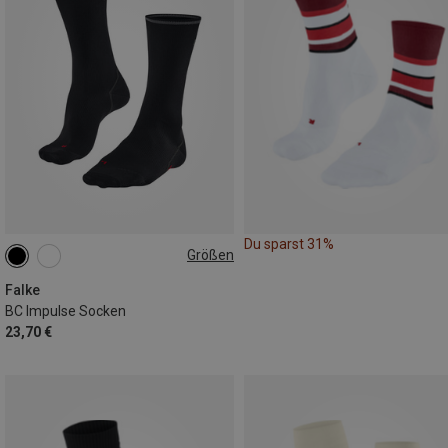
Du sparst 31%
Größen
37|38
39|40|41
42|43
44|45
Falke
BC Impulse Socken
23,70 €