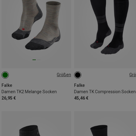
Größen
Gr
35|36
37|38
39|40
35|36|37|38
35|36|37|38
41|42
39|40|41|42
39|40|41|42
Falke
Falke
Damen TK2 Melange Socken
Damen TK Compression Socken
26,95 €
45,46 €