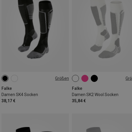
Größen
Gr
35|36
37|38
39|40
35|36
37|38
39|40
41|42
41|42
Falke
Falke
Damen SK4 Socken
Damen SK2 Wool Socken
38,17 €
35,84 €