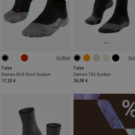
Größen
Gr
35|36
37|38
39|40
35|36
37|38
39|40
41|42
41|42
Falke
Falke
Damen RU4 Short Socken
Damen TK2 Socken
17,25 €
26,95 €