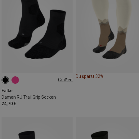
Du sparst 32%
Größen
35|36
37|38
39|40
41|42
Falke
Damen RU Trail Grip Socken
24,70 €