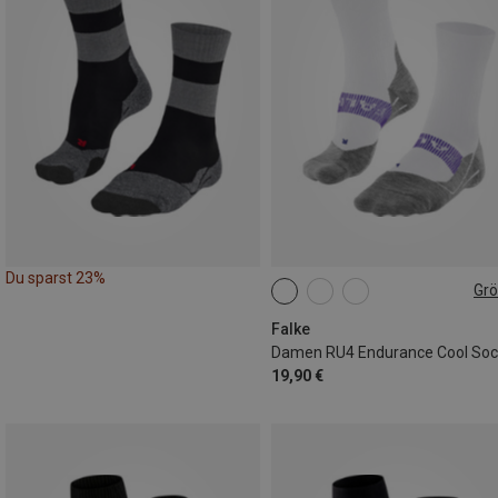
Du sparst 23%
Gr
35|36
37|38
39|40
41|42
Falke
Damen RU4 Endurance Cool So
19,90 €