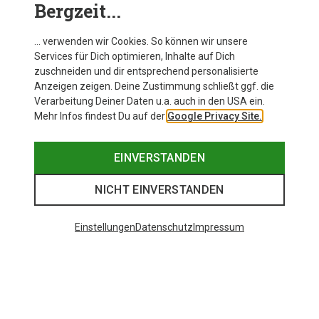
Bergzeit...
Marken wie
Dynafit, Maloja oder Odlo
. Jetzt
bestellen und sparen.
… verwenden wir Cookies. So können wir unsere
Services für Dich optimieren, Inhalte auf Dich
zuschneiden und dir entsprechend personalisierte
Anzeigen zeigen. Deine Zustimmung schließt ggf. die
Verarbeitung Deiner Daten u.a. auch in den USA ein.
Mehr Infos findest Du auf der
Google Privacy Site.
EINVERSTANDEN
NICHT EINVERSTANDEN
Einstellungen
Datenschutz
Impressum