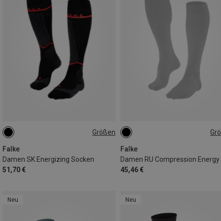
Größen
Gr
39|40|41|42
35|36|37|38
35|36|37|38
39|40|41|42
39|40|41|42
Falke
Falke
Damen SK Energizing Socken
51,70 €
45,46 €
Neu
Neu