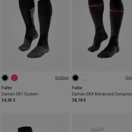
Größen
Gr
35|36
37|38
39|40
35|36
37|38
41|42
41|42
Falke
Falke
Damen SK1 Socken
34,95 €
38,18 €