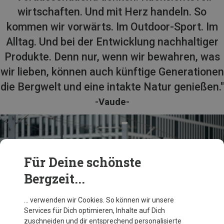
wirtschaften. Und mit Herz handeln. So
kommen wir vorwärts. Im Outdoor-Sport. Im
Alltag. Und bei der Entwicklung nachhaltiger
Produkte. Denn nur, wenn wir bewahren, was
wir lieben, können auch künftige Generationen
die Bergwelt und eine intakte Natur genießen."
-Vaude-
Für Deine schönste
Bergzeit...
… verwenden wir Cookies. So können wir unsere
Services für Dich optimieren, Inhalte auf Dich
zuschneiden und dir entsprechend personalisierte