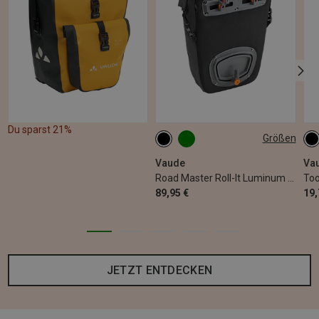
Du sparst 21%
Größen
22L
0
Vaude
Va
Road Master Roll-It Luminum Fahrradtasche
Too
89,95 €
19,
JETZT ENTDECKEN