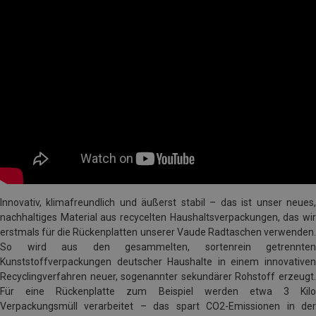
Innovativ, klimafreundlich und äußerst stabil – das ist unser neues,
nachhaltiges Material aus recycelten Haushaltsverpackungen, das wir
erstmals für die Rückenplatten unserer Vaude Radtaschen verwenden.
So wird aus den gesammelten, sortenrein getrennten
Kunststoffverpackungen deutscher Haushalte in einem innovativen
Recyclingverfahren neuer, sogenannter sekundärer Rohstoff erzeugt.
Für eine Rückenplatte zum Beispiel werden etwa 3 Kilo
Verpackungsmüll verarbeitet – das spart CO2-Emissionen in der