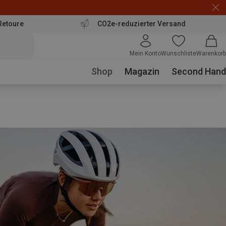
Retoure
CO2e-reduzierter Versand
Mein Konto
Wunschliste
Warenkorb
Shop
Magazin
Second Hand