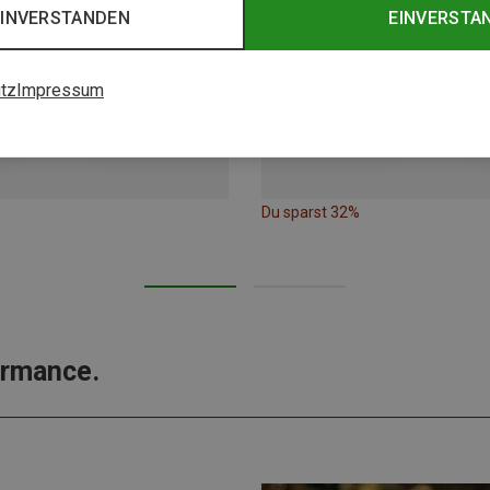
EINVERSTANDEN
EINVERSTA
tz
Impressum
Du sparst 32%
ormance.