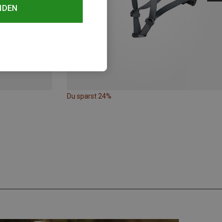
NDEN
Du sparst 24%