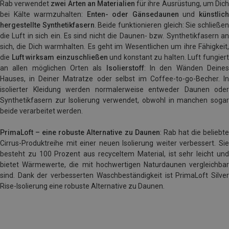
Rab verwendet
zwei Arten an Materialien
für ihre Ausrüstung, um Dic
bei Kälte warmzuhalten:
Enten- oder Gänsedaunen
und
künstlic
hergestellte Synthetikfasern
. Beide funktionieren gleich: Sie schließe
die Luft in sich ein. Es sind nicht die Daunen- bzw. Synthetikfasern an
sich, die Dich warmhalten. Es geht im Wesentlichen um ihre Fähigkeit,
die
Luft wirksam einzuschließen
und konstant zu halten. Luft fungier
an allen möglichen Orten als
Isolierstoff
: In den Wänden Deine
Hauses, in Deiner Matratze oder selbst im Coffee-to-go-Becher. In
isolierter Kleidung werden normalerweise entweder Daunen oder
Synthetikfasern zur Isolierung verwendet, obwohl in manchen sogar
beide verarbeitet werden.
PrimaLoft – eine robuste Alternative zu Daunen
: Rab hat die beliebt
Cirrus-Produktreihe mit einer neuen Isolierung weiter verbessert. Sie
besteht zu 100 Prozent aus recyceltem Material, ist sehr leicht und
bietet Wärmewerte, die mit hochwertigen Naturdaunen vergleichbar
sind. Dank der verbesserten Waschbeständigkeit ist PrimaLoft Silver
Rise-Isolierung eine robuste Alternative zu Daunen.