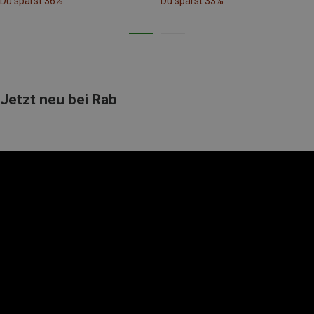
Du sparst 36%
Du sparst 33%
Jetzt neu bei Rab