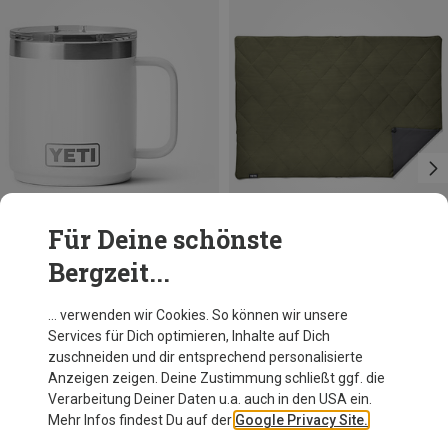
Für Deine schönste
Bergzeit...
Größen
Größen
414ML
ONE SIZE
Yeti
Yeti
… verwenden wir Cookies. So können wir unsere
Rambler Mug 14oz Isolierbecher
Lowlands Decke
Services für Dich optimieren, Inhalte auf Dich
34,95 €
229,95 €
zuschneiden und dir entsprechend personalisierte
Anzeigen zeigen. Deine Zustimmung schließt ggf. die
Verarbeitung Deiner Daten u.a. auch in den USA ein.
Mehr Infos findest Du auf der
Google Privacy Site.