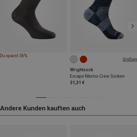
Du sparst 36%
Größen
34|35|36|37
37.5|38|39|40|41
41.5|42|43|44|45
Wrightsock
Escape Merino Crew Socken
45.5|46|47|48|49
31,31 €
Andere Kunden kauften auch