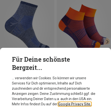
Für Deine schönste
Bergzeit...
Du sparst 23%
Größen
+5
37.5|38|39|40
41.5|42|43|44
Wrightsock
… verwenden wir Cookies. So können wir unsere
Coolmesh II Quarter Socken
Services für Dich optimieren, Inhalte auf Dich
21,95 €
zuschneiden und dir entsprechend personalisierte
Anzeigen zeigen. Deine Zustimmung schließt ggf. die
Verarbeitung Deiner Daten u.a. auch in den USA ein.
Mehr Infos findest Du auf der
Google Privacy Site.