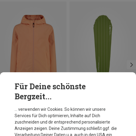
Für Deine schönste
Bergzeit...
Du sparst bis 26%
Größen
+2
116
128
140
CMP
… verwenden wir Cookies. So können wir unsere
Kinder Hoodie Parka
Services für Dich optimieren, Inhalte auf Dich
49,95 €
zuschneiden und dir entsprechend personalisierte
Anzeigen zeigen. Deine Zustimmung schließt ggf. die
Verarbeitung Deiner Daten u.a. auch in den USA ein.