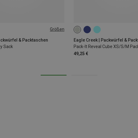
Größen
ONE SIZE
ackwürfel & Packtaschen
Eagle Creek | Packwürfel & Pac
y Sack
Pack-It Reveal Cube XS/S/M Pac
49,25 €