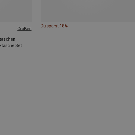
Du sparst 18%
Größen
ktaschen
ktasche Set