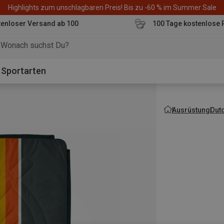
Highlights zum unschlagbaren Preis! Bis zu -60 % im Summer Sale
enloser Versand ab 100
100 Tage kostenlose 
o
Sportarten
Ausrüstung
Out