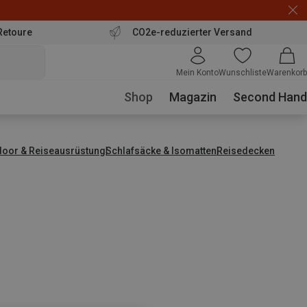
Retoure
CO2e-reduzierter Versand
Mein Konto
Wunschliste
Warenkorb
Shop
Magazin
Second Hand
door & Reiseausrüstung
Schlafsäcke & Isomatten
Reisedecken