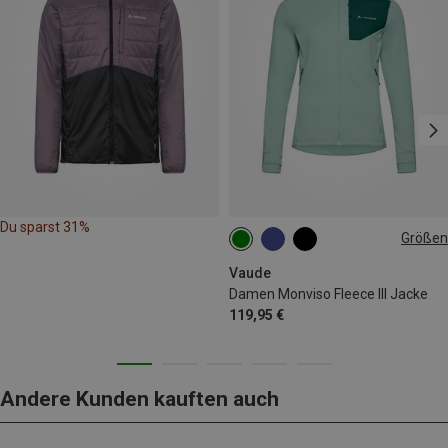
Du sparst 31%
Größen
XXS
XS
S
M
L
XL
Vaude
Damen Monviso Fleece III Jacke
119,95 €
Andere Kunden kauften auch