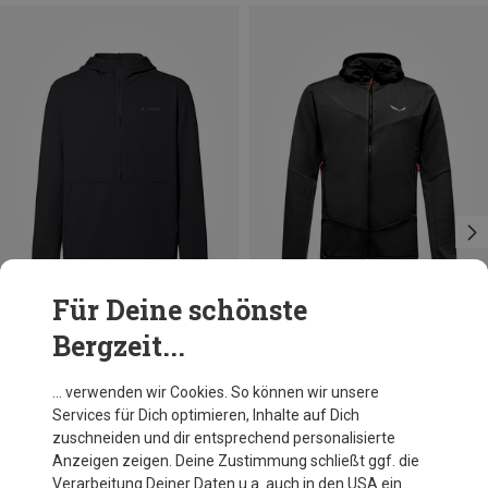
Für Deine schönste
Bergzeit...
Du sparst 31%
Größen
S
M
L
XL
XXL
Salewa
… verwenden wir Cookies. So können wir unsere
Herren Sella Crevasse Hoodie Jacke
Services für Dich optimieren, Inhalte auf Dich
145,80 €
zuschneiden und dir entsprechend personalisierte
Anzeigen zeigen. Deine Zustimmung schließt ggf. die
Verarbeitung Deiner Daten u.a. auch in den USA ein.