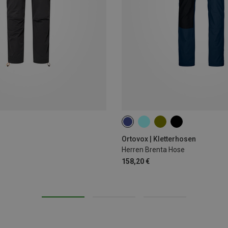
S
M
XL
XXL
Ortovox | Kletterhosen
Herren Brenta Hose
158,20 €