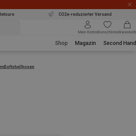
Retoure
CO2e-reduzierter Versand
Mein Konto
Wunschliste
Warenkorb
Shop
Magazin
Second Hand
en
Softshellhosen