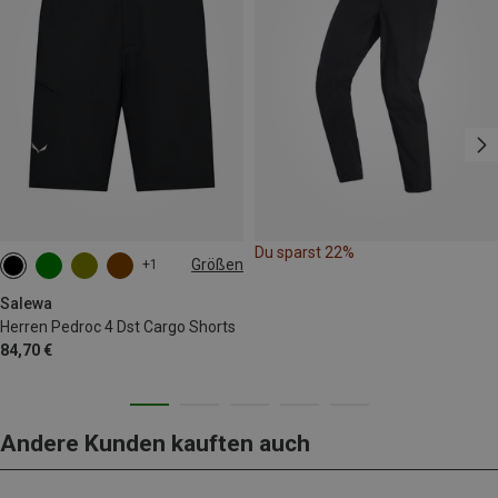
Du sparst 22%
Größen
+1
S
M
L
XL
XXL
3XL
Salewa
Herren Pedroc 4 Dst Cargo Shorts
84,70 €
Andere Kunden kauften auch