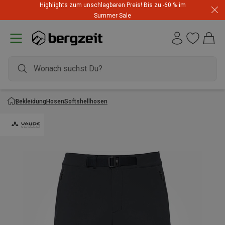
Highlights zum unschlagbaren Preis! Bis zu -60 % im
Summer Sale
Bekleidung
Hosen
Softshellhosen